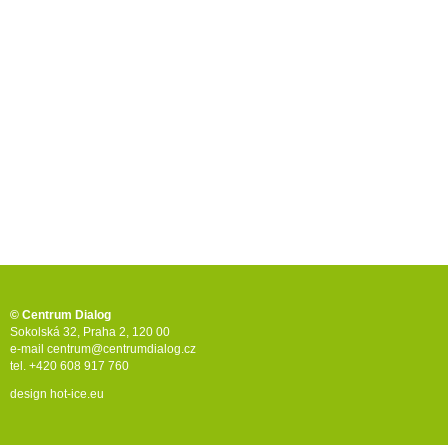
© Centrum Dialog
Sokolská 32, Praha 2, 120 00
e-mail
centrum@centrumdialog.cz
tel. +420 608 917 760
design
hot-ice.eu