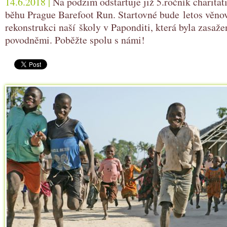
14.6.2018 |
Na podzim odstartuje již 5.ročník charita
běhu Prague Barefoot Run. Startovné bude letos věno
rekonstrukci naší školy v Paponditi, která byla zasaž
povodněmi. Poběžte spolu s námi!