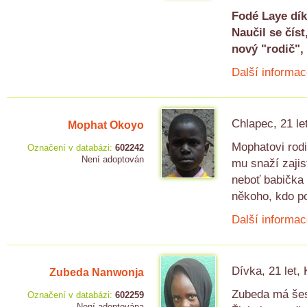
Fodé Laye dík
Naučil se čís
nový "rodič",
Další informac
Chlapec, 21 le
Mophat Okoyo
Mophatovi rodi
Označení v databázi:
602242
Není adoptován
mu snaží zajis
neboť babička 
někoho, kdo p
Další informac
Dívka, 21 let,
Zubeda Nanwonja
Zubeda má šest
Označení v databázi:
602259
Není adoptována