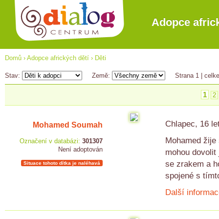
Adopce afric
Domů
›
Adopce afrických dětí
›
Děti
Stav:
Země:
Strana 1
| celk
1
2
Chlapec, 16 le
Mohamed Soumah
Mohamed žije s
Označení v databázi:
301307
Není adoptován
mohou dovolit
se zrakem a h
Situace tohoto dítka je naléhavá
spojené s tím
Další informac