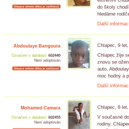
extrémní chudo
do školy chodí 
Situace tohoto dítka je naléhavá
hledáme rodič
Další informac
Chlapec, 9 let
Abdoulaye Bangoura
Chlapec žije 
Označení v databázi:
602440
Není adoptován
znovu se oženi
auto. Abdoulay
Situace tohoto dítka je naléhavá
moc hodný a pi
Další informac
Chlapec, 8 let
Mohamed Camara
V současné do
Označení v databázi:
602455
Není adoptován
rodiny. Chlape