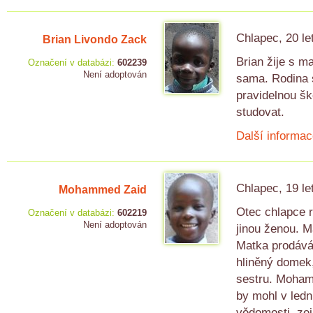
Chlapec, 20 le
Brian Livondo Zack
Brian žije s m
Označení v databázi:
602239
Není adoptován
sama. Rodina s
pravidelnou š
studovat.
Další informac
Chlapec, 19 le
Mohammed Zaid
Otec chlapce r
Označení v databázi:
602219
Není adoptován
jinou ženou. M
Matka prodává 
hliněný domek,
sestru. Moham
by mohl v ledn
vědomosti, zej