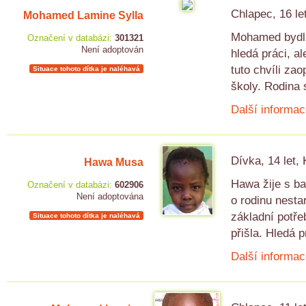
Chlapec, 16 le
Mohamed Lamine Sylla
Mohamed bydlí 
Označení v databázi:
301321
Není adoptován
hledá práci, al
tuto chvíli zao
Situace tohoto dítka je naléhavá
školy. Rodina s
Další informac
Dívka, 14 let,
Hawa Musa
Hawa žije s ba
Označení v databázi:
602906
Není adoptována
o rodinu nesta
základní potře
Situace tohoto dítka je naléhavá
přišla. Hledá 
Další informac