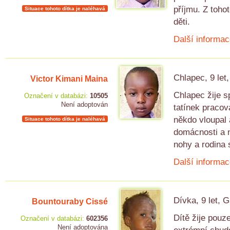
příjmu. Z toho
Situace tohoto dítka je naléhavá
děti.
Další informac
Chlapec, 9 let
Victor Kimani Maina
Chlapec žije s
Označení v databázi:
10505
Není adoptován
tatínek praco
někdo vloupal 
Situace tohoto dítka je naléhavá
domácnosti a n
nohy a rodina 
Další informac
Dívka, 9 let, 
Bountouraby Cissé
Dítě žije pouz
Označení v databázi:
602356
Není adoptována