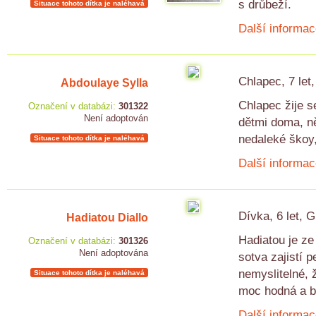
s drůbeží.
Situace tohoto dítka je naléhavá
Další informac
Chlapec, 7 let
Abdoulaye Sylla
Chlapec žije s
Označení v databázi:
301322
Není adoptován
dětmi doma, n
nedaleké škoy,
Situace tohoto dítka je naléhavá
Další informac
Dívka, 6 let, 
Hadiatou Diallo
Hadiatou je ze 
Označení v databázi:
301326
Není adoptována
sotva zajistí 
nemyslitelné, 
Situace tohoto dítka je naléhavá
moc hodná a b
Další informac