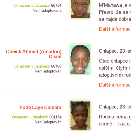
M'Mahawa je v 
Označení v databázi:
60734
Není adoptována
Přesto, že se
se najde dobrá
Další informac
Chlapec, 23 le
Cheick Ahmed (Amadou)
Cissé
Otec chlapce n
Označení v databázi:
60760
dalšími čtyřmi
Není adoptován
adoptivním ro
Další informac
Chlapec, 23 le
Fode Laye Camara
Rodina nemá do
Označení v databázi:
601134
Není adoptován
denně – často 