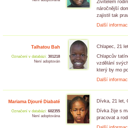
Živitelem rodi
náročnější dom
zajistil tak pr
Další informac
Chlapec, 21 le
Talhatou Bah
Chlapcův tatín
Označení v databázi:
301218
Není adoptován
vzdělání svých
který by mo po
Další informac
Dívka, 21 let,
Mariama Djouré Diabaté
Dívka žije s 
Označení v databázi:
602355
Není adoptována
pracovat a rod
Další informac