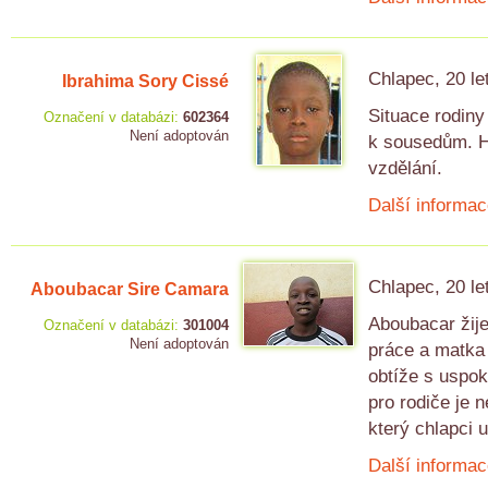
Chlapec, 20 le
Ibrahima Sory Cissé
Situace rodiny 
Označení v databázi:
602364
Není adoptován
k sousedům. Hl
vzdělání.
Další informac
Chlapec, 20 le
Aboubacar Sire Camara
Aboubacar žije
Označení v databázi:
301004
Není adoptován
práce a matka 
obtíže s uspo
pro rodiče je 
který chlapci 
Další informac