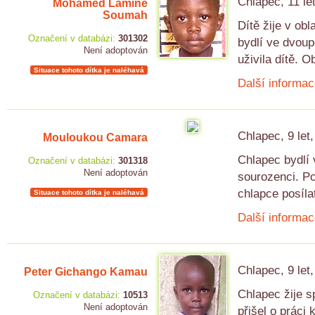
Chlapec, 11 le
Mohamed Lamine
Soumah
Dítě žije v ob
Označení v databázi:
301302
bydlí ve dvou
Není adoptován
uživila dítě. O
Situace tohoto dítka je naléhavá
Další informac
Chlapec, 9 let
Mouloukou Camara
Chlapec bydlí 
Označení v databázi:
301318
Není adoptován
sourozenci. Po
chlapce posíla
Situace tohoto dítka je naléhavá
Další informac
Chlapec, 9 let
Peter Gichango Kamau
Chlapec žije s
Označení v databázi:
10513
Není adoptován
přišel o práci