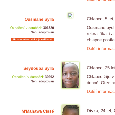
Chlapec, 5 let
Ousmane Sylla
Ousmane bydlí 
Označení v databázi:
301320
Není adoptován
rekvalifikaci 
chlapce posílat
Situace tohoto dítka je naléhavá
Další informac
Chlapec, 25 le
Seydouba Sylla
Chlapec žije v 
Označení v databázi:
30992
Není adoptován
denně. Otec ne
Další informac
Dívka, 24 let,
M'Mahawa Cissé