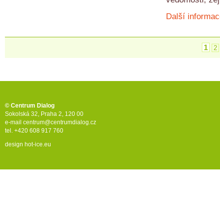
Další informac
1
2
© Centrum Dialog
Sokolská 32, Praha 2, 120 00
e-mail
centrum@centrumdialog.cz
tel. +420 608 917 760
design
hot-ice.eu