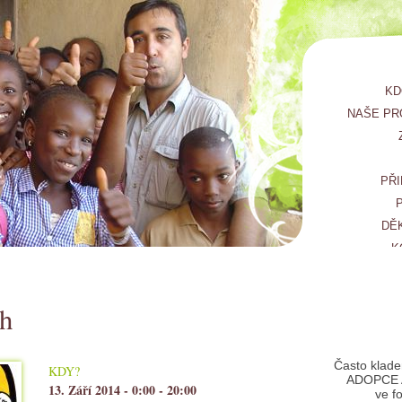
KD
NAŠE PR
PŘI
DĚ
K
ch
Často klade
KDY?
ADOPCE 
13. Září 2014 -
0:00
-
20:00
ve f