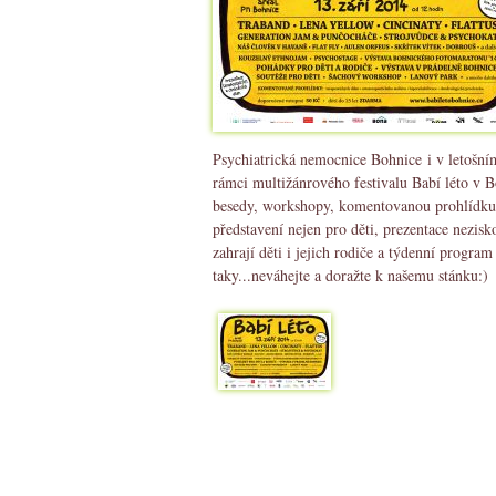
Psychiatrická nemocnice Bohnice i v letošním
rámci multižánrového festivalu Babí léto v B
besedy, workshopy, komentovanou prohlídku a
představení nejen pro děti, prezentace nezisk
zahrají děti i jejich rodiče a týdenní prog
taky...neváhejte a doražte k našemu stánku: