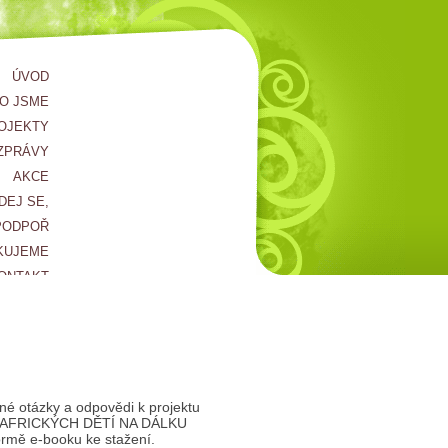
ÚVOD
O JSME
OJEKTY
ZPRÁVY
AKCE
DEJ SE,
PODPOŘ
KUJEME
ONTAKT
né otázky a odpovědi k projektu
AFRICKÝCH DĚTÍ NA DÁLKU
ormě e-booku ke stažení.