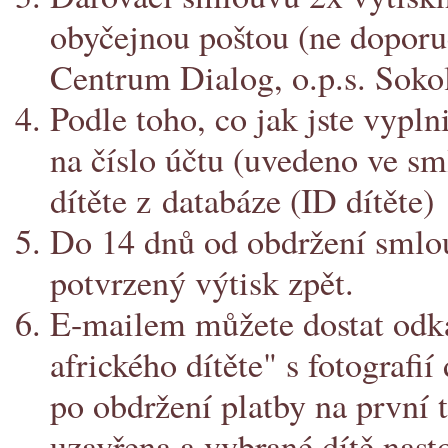
obyčejnou poštou (ne doporuč
Centrum Dialog, o.p.s. Sokol
Podle toho, co jak jste vypln
na číslo účtu (uvedeno ve s
dítěte z databáze (ID dítěte)
Do 14 dnů od obdržení smlo
potvrzený výtisk zpět.
E-mailem můžete dostat odkaz
afrického dítěte" s fotografií
po obdržení platby na první 
uzavřena a vybrané dítě nast