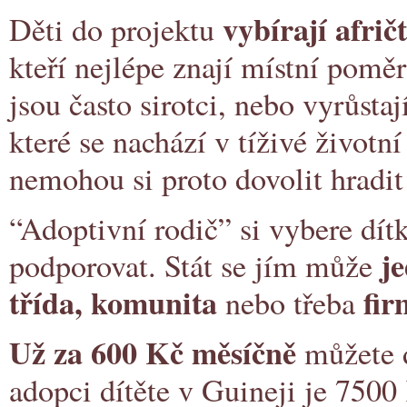
vybírají afrič
Děti do projektu
kteří nejlépe znají místní poměr
jsou často sirotci, nebo vyrůstaj
které se nachází v tíživé životní
nemohou si proto dovolit hradit
“Adoptivní rodič” si vybere dítk
je
podporovat. Stát se jím může
třída, komunita
fir
nebo třeba
Už za 600 Kč měsíčně
můžete d
adopci dítěte v Guineji je 750