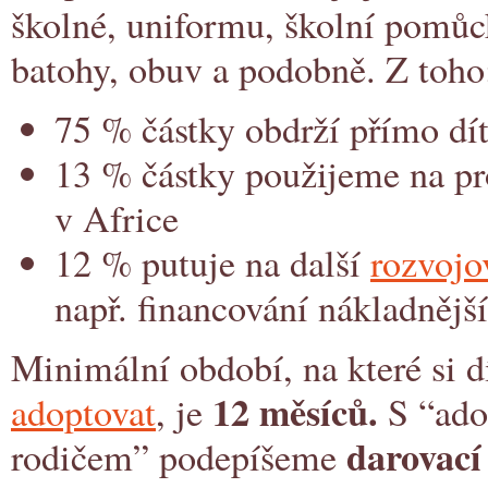
školné, uniformu, školní pomůck
batohy, obuv a podobně. Z toho
75 % částky obdrží přímo dí
13 % částky použijeme na pr
v Africe
12 % putuje na další
rozvojo
např. financování nákladnějš
Minimální období, na které si d
12 měsíců.
adoptovat
, je
S “ad
darovací
rodičem” podepíšeme