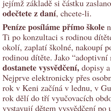
jejímž základě si částku zaslano
odečtete z daní
, chcete-li.
Peníze posíláme
přímo škole
n
Ti po konzultaci s rodinou dítět
okolí, zaplatí školné, nakoupí 
rodinou dítěte. Jako “adoptivní
dostanete vysvědčení,
dopisy a
Nejprve elektronicky přes osobn
rok v Keni začíná v lednu, v Gu
rok dělí do tří vyučovacích obdo
vystavují dětem vysvědčení po 