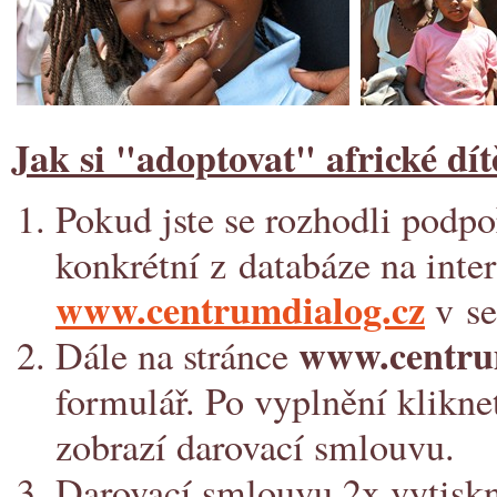
Jak si "adoptovat" africké dí
Pokud jste se rozhodli podpoř
konkrétní z databáze na inte
www.centrumdialog.cz
v se
www.centrum
Dále na stránce
formulář. Po vyplnění klikne
zobrazí darovací smlouvu.
Darovací smlouvu 2x vytiskně