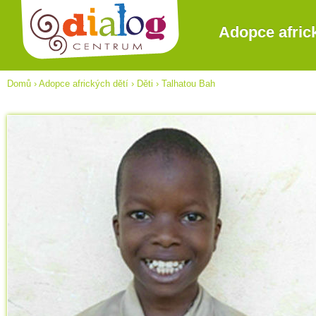
Adopce afric
Domů
›
Adopce afrických dětí
›
Děti
›
Talhatou Bah