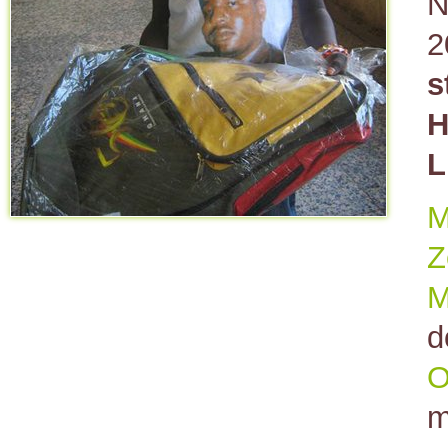
N
2
s
H
L
M
Z
M
d
O
m