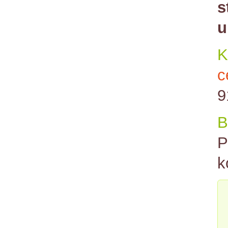
s
u
K
c
9
B
P
k