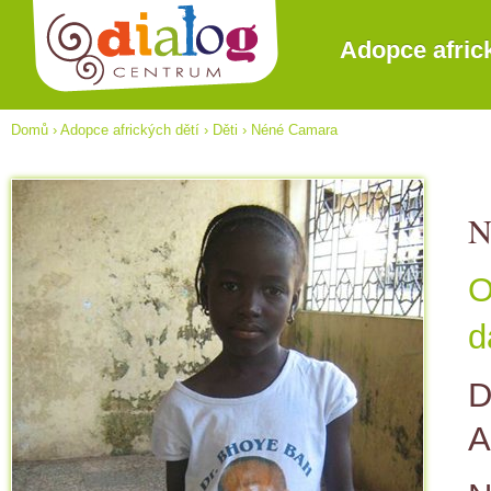
Adopce afric
Domů
›
Adopce afrických dětí
›
Děti
›
Néné Camara
N
O
d
D
A