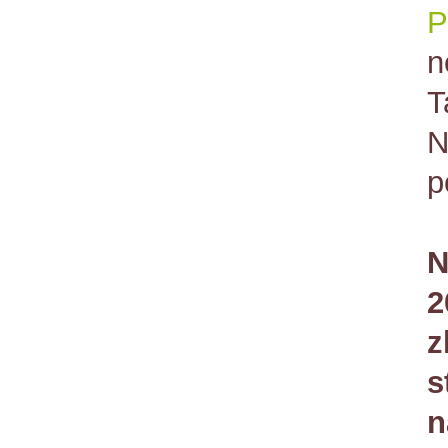
P
n
T
N
p
N
2
z
s
n