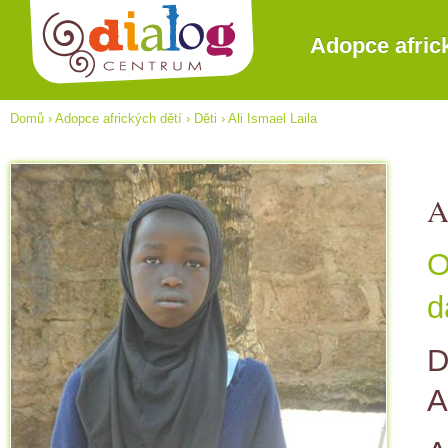
Adopce afric
Domů
›
Adopce afrických dětí
›
Děti
›
Ali Ismael Laila
A
O
d
D
A