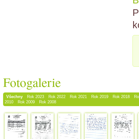
B
P
k
Fotogalerie
Všechny
Rok 2023
Rok 2022
Rok 2021
Rok 2019
Rok 2018
Ro
2010
Rok 2009
Rok 2008