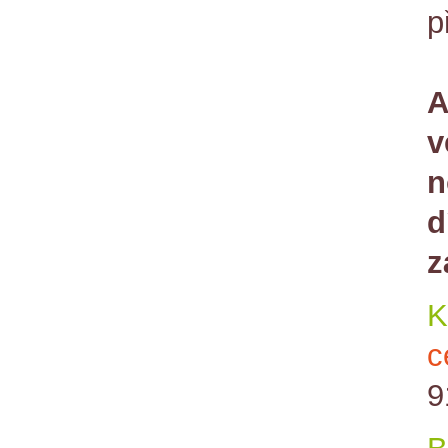
p
A
v
n
d
z
K
c
9