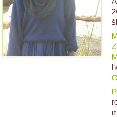
A
2
š
M
Z
M
h
O
P
r
m