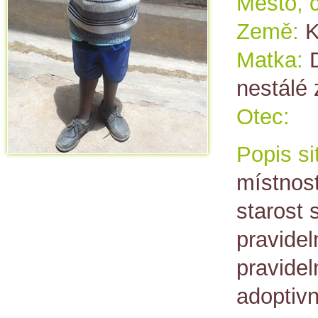
Město, č
Země:
K
Matka:
nestálé
Otec:
Popis si
místnost
starost 
pravidel
pravidel
adoptiv