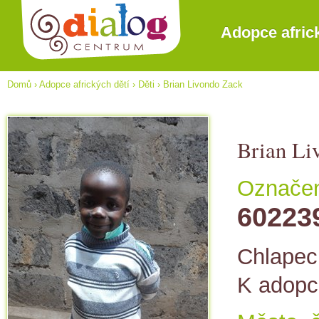
Adopce afric
Domů
›
Adopce afrických dětí
›
Děti
›
Brian Livondo Zack
Brian Li
Označení
60223
Chlapec,
K adopc