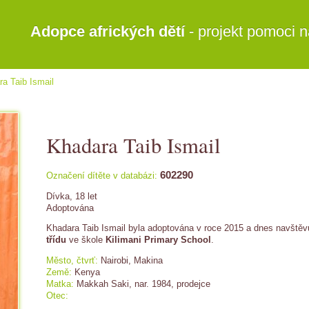
Adopce afrických dětí
- projekt pomoci n
a Taib Ismail
Khadara Taib Ismail
602290
Označení dítěte v databázi:
Dívka, 18 let
Adoptována
Khadara Taib Ismail byla adoptována v roce 2015 a dnes navště
třídu
ve škole
Kilimani Primary School
.
Město, čtvrť:
Nairobi, Makina
Země:
Kenya
Matka:
Makkah Saki, nar. 1984, prodejce
Otec: