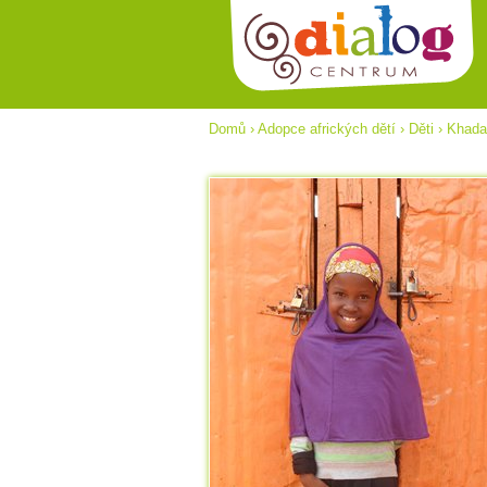
Domů
›
Adopce afrických dětí
›
Děti
›
Khadar