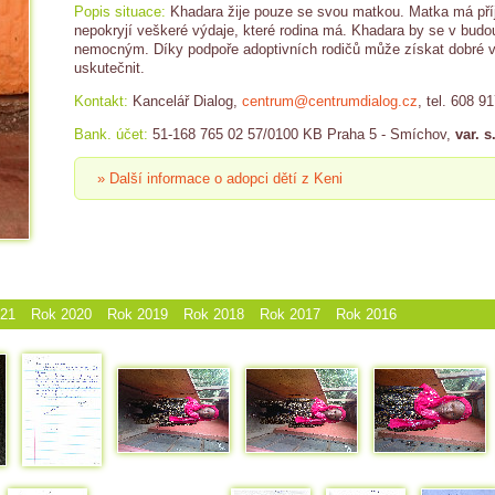
Popis situace:
Khadara žije pouze se svou matkou. Matka má pří
nepokryjí veškeré výdaje, které rodina má. Khadara by se v budo
nemocným. Díky podpoře adoptivních rodičů může získat dobré vz
uskutečnit.
Kontakt:
Kancelář Dialog,
centrum@centrumdialog.cz
, tel. 608 9
Bank. účet:
51-168 765 02 57/0100 KB Praha 5 - Smíchov,
var. s
» Další informace o adopci dětí z Keni
021
Rok 2020
Rok 2019
Rok 2018
Rok 2017
Rok 2016