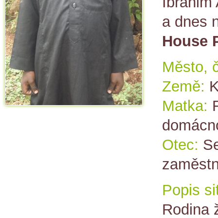
Ibrahim 
a dnes 
House 
Město, č
Země:
K
Matka:
domácno
Otec:
Se
zaměstn
Popis si
Rodina 