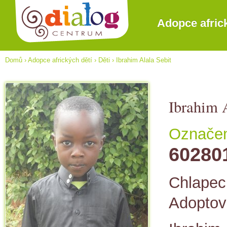
Adopce afric
Domů
›
Adopce afrických dětí
›
Děti
›
Ibrahim Alala Sebit
Ibrahim 
Označení
60280
Chlapec,
Adopto