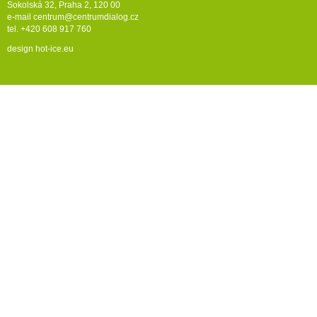
Sokolská 32, Praha 2, 120 00
e-mail
centrum@centrumdialog.cz
tel. +420 608 917 760
design
hot-ice.eu