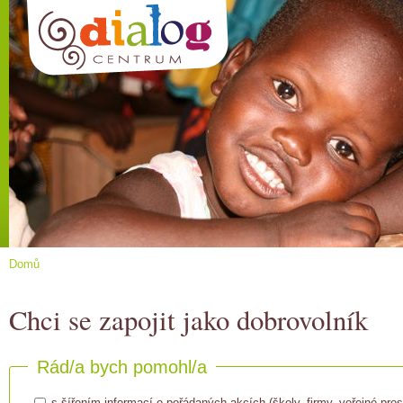
Domů
Chci se zapojit jako dobrovolník
Rád/a bych pomohl/a
s šířením informací o pořádaných akcích (školy, firmy, veřejné pros