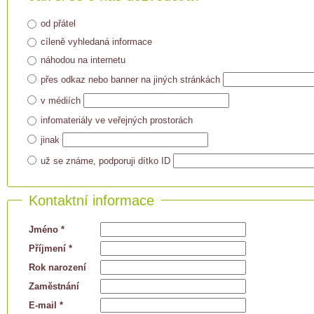
od přátel
cíleně vyhledaná informace
náhodou na internetu
přes odkaz nebo banner na jiných stránkách
v médiích
infomateriály ve veřejných prostorách
jinak
už se známe, podporuji dítko ID
Kontaktní informace
Jméno *
Příjmení *
Rok narození
Zaměstnání
E-mail *