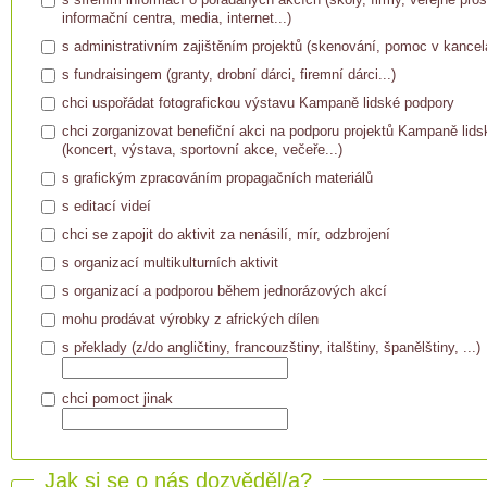
informační centra, media, internet...)
s administrativním zajištěním projektů (skenování, pomoc v kancelář
s fundraisingem (granty, drobní dárci, firemní dárci...)
chci uspořádat fotografickou výstavu Kampaně lidské podpory
chci zorganizovat benefiční akci na podporu projektů Kampaně lid
(koncert, výstava, sportovní akce, večeře...)
s grafickým zpracováním propagačních materiálů
s editací videí
chci se zapojit do aktivit za nenásilí, mír, odzbrojení
s organizací multikulturních aktivit
s organizací a podporou během jednorázových akcí
mohu prodávat výrobky z afrických dílen
s překlady (z/do angličtiny, francouzštiny, italštiny, španělštiny, ...)
chci pomoct jinak
Jak si se o nás dozvěděl/a?