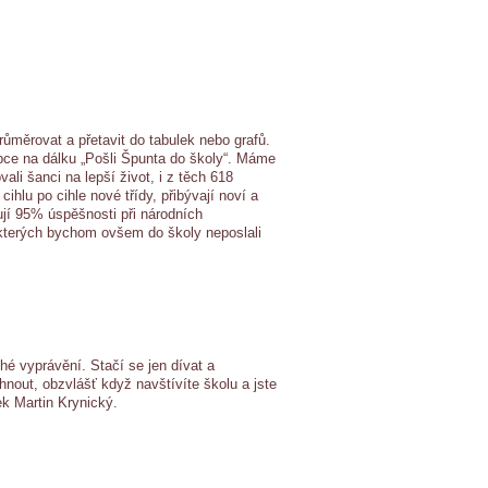
zprůměrovat a přetavit do tabulek nebo grafů.
dopce na dálku „Pošli Špunta do školy“. Máme
li šanci na lepší život, i z těch 618
hlu po cihle nové třídy, přibývají noví a
ují 95% úspěšnosti při národních
 kterých bychom ovšem do školy neposlali
uhé vyprávění. Stačí se jen dívat a
hnout, obzvlášť když navštívíte školu a jste
ek Martin Krynický.