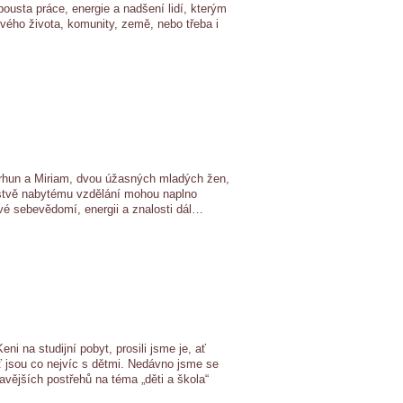
usta práce, energie a nadšení lidí, kterým
svého života, komunity, země, nebo třeba i
arhun a Miriam, dvou úžasných mladých žen,
rstvě nabytému vzdělání mohou naplno
 své sebevědomí, energii a znalosti dál…
i na studijní pobyt, prosili jsme je, ať
 ať jsou co nejvíc s dětmi. Nedávno jsme se
mavějších postřehů na téma „děti a škola“