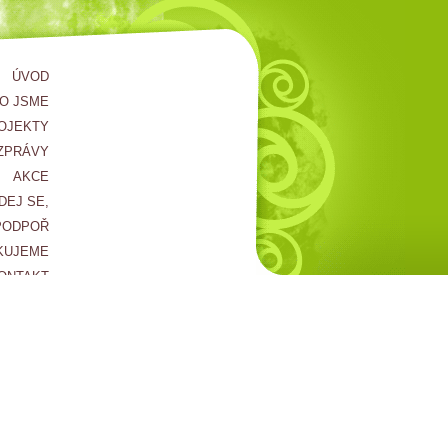
ÚVOD
O JSME
OJEKTY
ZPRÁVY
AKCE
DEJ SE,
PODPOŘ
KUJEME
ONTAKT