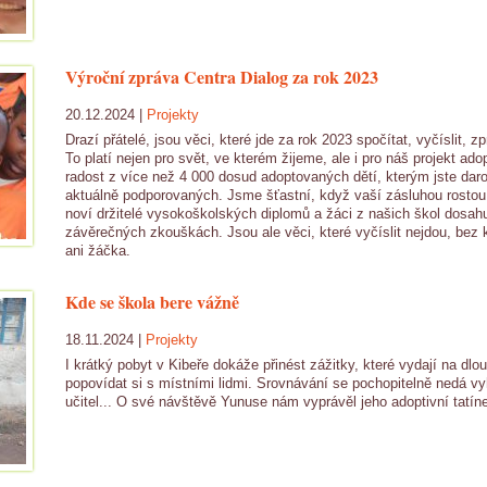
Výroční zpráva Centra Dialog za rok 2023
20.12.2024 |
Projekty
Drazí přátelé, jsou věci, které jde za rok 2023 spočítat, vyčíslit, 
To platí nejen pro svět, ve kterém žijeme, ale i pro náš projekt a
radost z více než 4 000 dosud adoptovaných dětí, kterým jste darova
aktuálně podporovaných. Jsme šťastní, když vaší zásluhou rostou ci
noví držitelé vysokoškolských diplomů a žáci z našich škol dosah
závěrečných zkouškách. Jsou ale věci, které vyčíslit nejdou, bez
ani žáčka.
Kde se škola bere vážně
18.11.2024 |
Projekty
I krátký pobyt v Kibeře dokáže přinést zážitky, které vydají na dlo
popovídat si s místními lidmi. Srovnávání se pochopitelně nedá vy
učitel... O své návštěvě Yunuse nám vyprávěl jeho adoptivní tatín