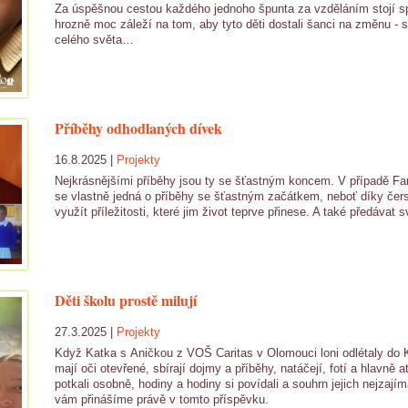
Za úspěšnou cestou každého jednoho špunta za vzděláním stojí spo
hrozně moc záleží na tom, aby tyto děti dostali šanci na změnu - 
celého světa…
Příběhy odhodlaných dívek
16.8.2025 |
Projekty
Nejkrásnějšími příběhy jsou ty se šťastným koncem. V případě F
se vlastně jedná o příběhy se šťastným začátkem, neboť díky če
využít příležitosti, které jim život teprve přinese. A také předávat
Děti školu prostě milují
27.3.2025 |
Projekty
Když Katka s Aničkou z VOŠ Caritas v Olomouci loni odlétaly do Ken
mají oči otevřené, sbírají dojmy a příběhy, natáčejí, fotí a hlavně
potkali osobně, hodiny a hodiny si povídali a souhrn jejich nejzají
vám přinášíme právě v tomto příspěvku.