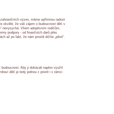
i zahraničních výzev, máme upřímnou radost
Je skvělé, že váš zájem o budoucnost dětí v
m“ nevysychá. Všem adoptivním rodičům,
my podpory - od finančních darů přes
ch až po fakt, že nám prostě držíte „pěsti”.
í budoucnost. Aby ji dokázali naplno využít
raví dětí je tedy jednou z priorit i v rámci