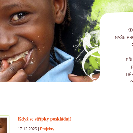
KD
NAŠE PR
PŘI
DĚ
K
Když se střípky poskládají
17.12.2025 |
Projekty