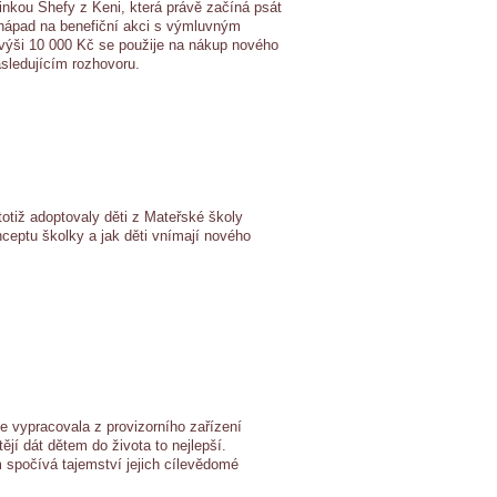
inkou Shefy z Keni, která právě začíná psát
ikl nápad na benefiční akci s výmluvným
 výši 10 000 Kč se použije na nákup nového
ásledujícím rozhovoru.
totiž adoptovaly děti z Mateřské školy
eptu školky a jak děti vnímají nového
se vypracovala z provizorního zařízení
tějí dát dětem do života to nejlepší.
 spočívá tajemství jejich cílevědomé