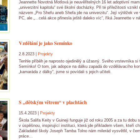
Jeannette Novotná Motlová je neuvěřitelných 16 let adoptivní mam
„univerzitní kapitolu“ své školní docházky. Při té příležitosti vzn
názvem „Pro Shefu aneb Shefa jde na univerzitu“. Její výtěžek ve
PC, ale „…celá akce přinesla ještě daleko víc“, říká Jeannette v n
Vzdělání je jako Semínko
2.8.2023 |
Projekty
Tenhle příběh je naprosto ojedinělý a úžasný. Svého vrstevníka si 
Semínko! O tom, jak adopce na dálku zapadá do vzdělávacího konc
„kamaráda z dálky“, jsme si povídali s jejich učiteli.
S „dětským větrem“ v plachtách
15.4.2023 |
Projekty
Škola Salifa Keity v Guineji funguje již od roku 2005 a za tu dobu 
v úspěšnou, inspirující instituci, která jde příkladem všem, kteří ch
Zakladatel školy Joseph Tamba Tolno nám milerád vysvětlil, v čem
práce…