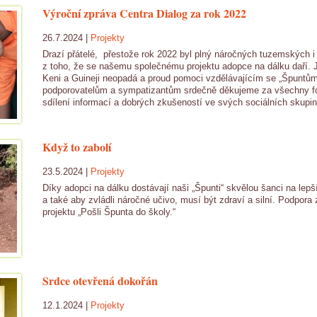
Výroční zpráva Centra Dialog za rok 2022
26.7.2024 |
Projekty
Drazí přátelé, přestože rok 2022 byl plný náročných tuzemských 
z toho, že se našemu společnému projektu adopce na dálku daří. 
Keni a Guineji neopadá a proud pomoci vzdělávajícím se „Špuntů
podporovatelům a sympatizantům srdečně děkujeme za všechny for
sdílení informací a dobrých zkušeností ve svých sociálních skupiná
Když to zabolí
23.5.2024 |
Projekty
Díky adopci na dálku dostávají naši „Špunti“ skvělou šanci na lepš
a také aby zvládli náročné učivo, musí být zdraví a silní. Podpora zd
projektu „Pošli Špunta do školy.“
Srdce otevřená dokořán
12.1.2024 |
Projekty