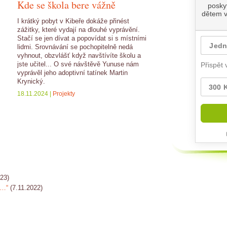
Kde se škola bere vážně
I krátký pobyt v Kibeře dokáže přinést
zážitky, které vydají na dlouhé vyprávění.
Stačí se jen dívat a popovídat si s místními
lidmi. Srovnávání se pochopitelně nedá
vyhnout, obzvlášť když navštívíte školu a
jste učitel... O své návštěvě Yunuse nám
vyprávěl jeho adoptivní tatínek Martin
Krynický.
18.11.2024 |
Projekty
023)
u…“
(7.11.2022)