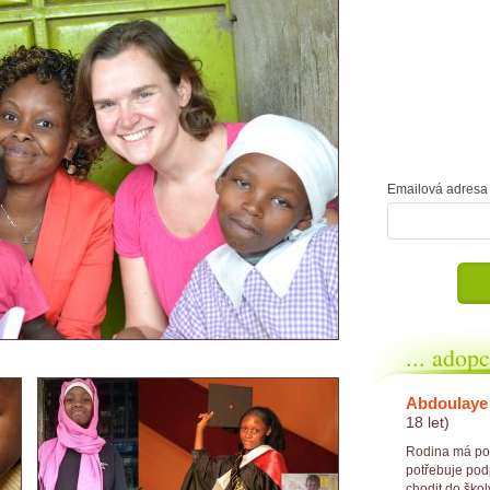
Emailová adresa 
... adop
Abdoulaye
18 let)
Rodina má pou
potřebuje pod
chodit do škol