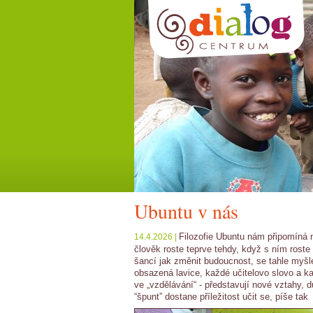
Ubuntu v nás
Filozofie Ubuntu nám připomíná
14.4.2026 |
člověk roste teprve tehdy, když s ním roste 
šancí jak změnit budoucnost, se tahle myšl
obsazená lavice, každé učitelovo slovo a ka
ve „vzdělávání“ - představují nové vztahy, 
“špunt” dostane příležitost učit se, píše tak