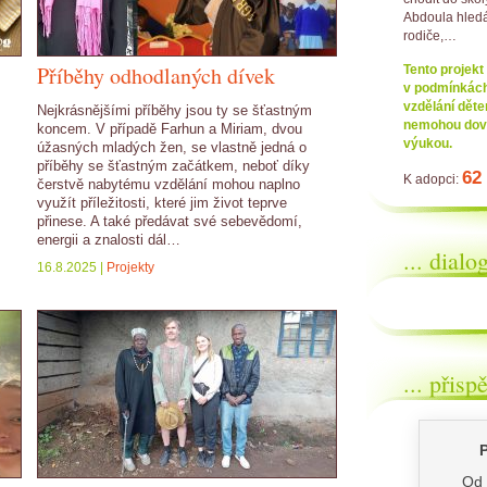
Abdoula hled
rodiče,…
Příběhy odhodlaných dívek
Tento projekt
v podmínkách 
vzdělání děte
Nejkrásnějšími příběhy jsou ty se šťastným
nemohou dovol
koncem. V případě Farhun a Miriam, dvou
výukou.
úžasných mladých žen, se vlastně jedná o
příběhy se šťastným začátkem, neboť díky
62 
K adopci:
čerstvě nabytému vzdělání mohou naplno
využít příležitosti, které jim život teprve
přinese. A také předávat své sebevědomí,
energii a znalosti dál…
... dial
16.8.2025 |
Projekty
... přisp