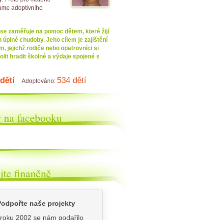
áme adoptivního
 se zaměřuje na pomoc dětem, které žijí
úplné chudoby. Jeho cílem je zajištění
m, jejichž rodiče nebo opatrovníci si
it hradit školné a výdaje spojené s
dětí
534 dětí
Adoptováno:
og na facebooku
ějte finančně