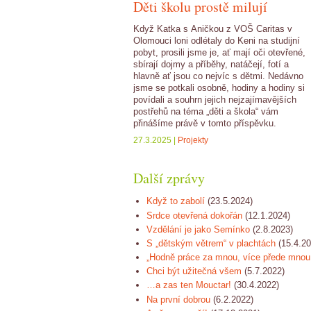
Děti školu prostě milují
Když Katka s Aničkou z VOŠ Caritas v
Olomouci loni odlétaly do Keni na studijní
pobyt, prosili jsme je, ať mají oči otevřené,
sbírají dojmy a příběhy, natáčejí, fotí a
hlavně ať jsou co nejvíc s dětmi. Nedávno
jsme se potkali osobně, hodiny a hodiny si
povídali a souhrn jejich nejzajímavějších
postřehů na téma „děti a škola“ vám
přinášíme právě v tomto příspěvku.
27.3.2025 |
Projekty
Další zprávy
Když to zabolí
(23.5.2024)
Srdce otevřená dokořán
(12.1.2024)
Vzdělání je jako Semínko
(2.8.2023)
S „dětským větrem“ v plachtách
(15.4.2
„Hodně práce za mnou, více přede mno
Chci být užitečná všem
(5.7.2022)
…a zas ten Mouctar!
(30.4.2022)
Na první dobrou
(6.2.2022)