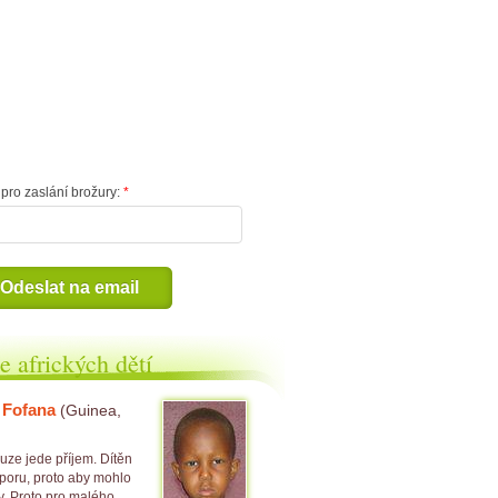
pro zaslání brožury:
Odeslat na email
ce afrických dětí
 Fofana
(Guinea,
ze jede příjem. Dítěn
poru, proto aby mohlo
y. Proto pro malého