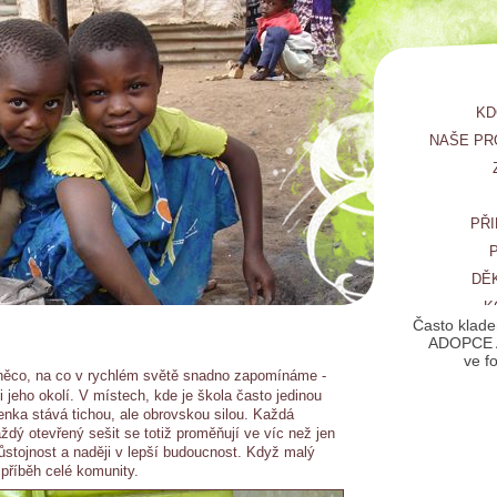
KD
NAŠE PR
PŘI
DĚ
K
Často klade
ADOPCE 
ve f
 něco, na co v rychlém světě snadno zapomínáme -
i jeho okolí. V místech, kde je škola často jedinou
enka stává tichou, ale obrovskou silou. Každá
ždý otevřený sešit se totiž proměňují ve víc než jen
důstojnost a naději v lepší budoucnost. Když malý
 příběh celé komunity.