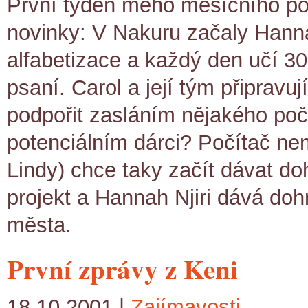
První týden mého měsíčního pob
novinky: V Nakuru začaly Hannah
alfabetizace a každý den učí 30
psaní. Carol a její tým připravu
podpořit zasláním nějakého poč
potenciálním dárci? Počítač nemu
Lindy) chce taky začít dávat do
projekt a Hannah Njiri dává doh
města.
První zprávy z Keni
18.10.2001 |
Zajímavosti