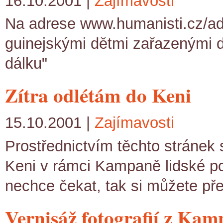
16.10.2001 |
Zajímavosti
Na adrese www.humanisti.cz/ad
guinejskými dětmi zařazenými d
dálku"
Zítra odlétám do Keni
15.10.2001 |
Zajímavosti
Prostřednictvím těchto stránek
Keni v rámci Kampaně lidské p
nechce čekat, tak si můžete pře
Vernisáž fotografií z Kam