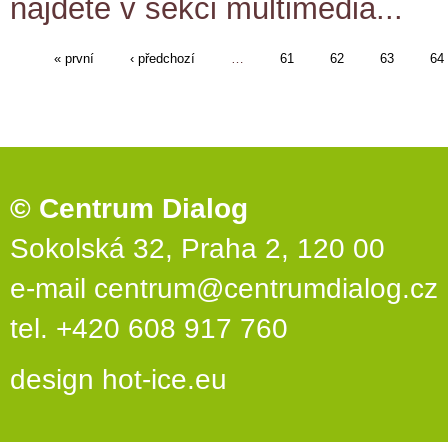
najdete v sekci multimédia...
« první
‹ předchozí
…
61
62
63
64
© Centrum Dialog
Sokolská 32, Praha 2, 120 00
e-mail
centrum@centrumdialog.cz
tel. +420 608 917 760
design
hot-ice.eu