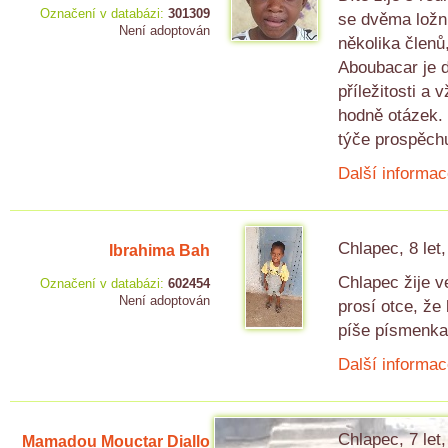
Označení v databázi:
301309
se dvěma ložni
Není adoptován
několika členů
Aboubacar je d
příležitosti a
hodně otázek. 
týče prospěch
Další informac
Chlapec, 8 let
Ibrahima Bah
Chlapec žije v
Označení v databázi:
602454
Není adoptován
prosí otce, že
píše písmenka
Další informac
Chlapec, 7 let
Mamadou Mouctar Diallo