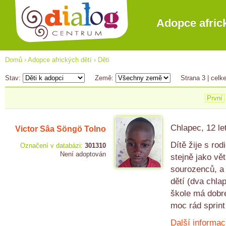
Adopce afric
Domů
›
Adopce afrických dětí
›
Děti
Stav:
Země:
Strana 3
| celk
První
Chlapec, 12 le
Victor Sâa Söngö Tolno
Dítě žije s ro
Označení v databázi:
301310
Není adoptován
stejně jako vět
sourozenců, a 
dětí (dva chlap
škole má dobré
moc rád sprint 
Další informac