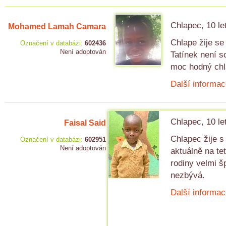
Chlapec, 10 le
Mohamed Lamah Camara
Chlape žije se
Označení v databázi:
602436
Není adoptován
Tatínek není 
moc hodný chla
Další informac
Chlapec, 10 le
Faisal Said
Chlapec žije s
Označení v databázi:
602951
Není adoptován
aktuálně na te
rodiny velmi š
nezbývá.
Další informac