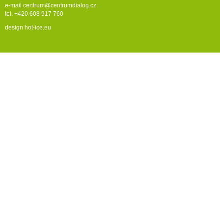
e-mail
centrum@centrumdialog.cz
tel. +420 608 917 760
design
hot-ice.eu