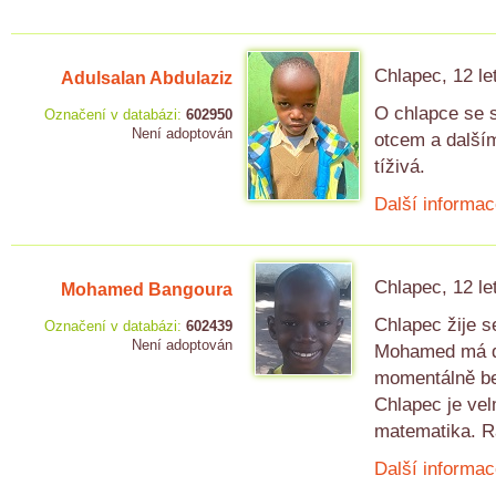
Chlapec, 12 le
Adulsalan Abdulaziz
O chlapce se s
Označení v databázi:
602950
Není adoptován
otcem a dalším
tíživá.
Další informac
Chlapec, 12 le
Mohamed Bangoura
Chlapec žije 
Označení v databázi:
602439
Není adoptován
Mohamed má dal
momentálně be
Chlapec je vel
matematika. R
Další informac