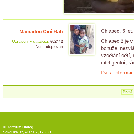
Chlapec, 6 let
Mamadou Ciré Bah
Chlapec žije v
Označení v databázi:
602442
Není adoptován
bohužel nezvl
vzdělání dětí,
inteligentní, rá
Další informac
První
© Centrum Dialog
Sokolská 32, Praha 2, 120 00