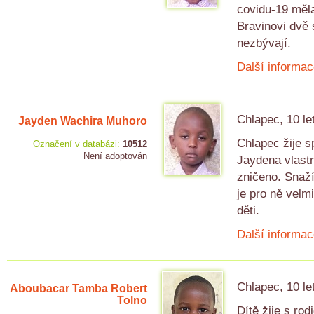
covidu-19 měla
Bravinovi dvě 
nezbývají.
Další informac
Chlapec, 10 le
Jayden Wachira Muhoro
Chlapec žije s
Označení v databázi:
10512
Není adoptován
Jaydena vlastn
zničeno. Snaží
je pro ně velm
děti.
Další informac
Chlapec, 10 le
Aboubacar Tamba Robert
Tolno
Dítě žije s ro