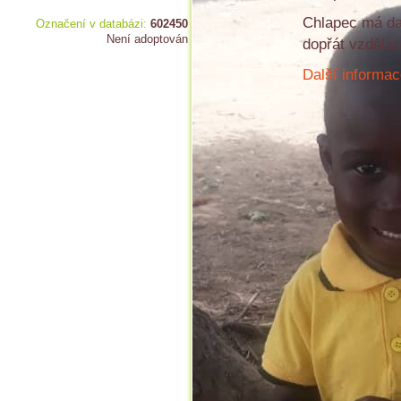
Chlapec má da
Označení v databázi:
602450
Není adoptován
dopřát vzdělán
Další informac