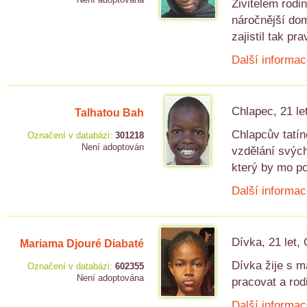
Živitelem rodi
náročnější dom
zajistil tak pr
Další informac
Chlapec, 21 le
Talhatou Bah
Chlapcův tatín
Označení v databázi:
301218
Není adoptován
vzdělání svých
který by mo po
Další informac
Dívka, 21 let,
Mariama Djouré Diabaté
Dívka žije s 
Označení v databázi:
602355
Není adoptována
pracovat a rod
Další informac