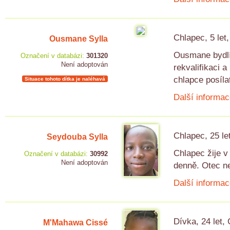
Chlapec, 5 let
Ousmane Sylla
Ousmane bydlí 
Označení v databázi:
301320
Není adoptován
rekvalifikaci 
chlapce posílat
Situace tohoto dítka je naléhavá
Další informac
Chlapec, 25 le
Seydouba Sylla
Chlapec žije v 
Označení v databázi:
30992
Není adoptován
denně. Otec ne
Další informac
Dívka, 24 let,
M'Mahawa Cissé