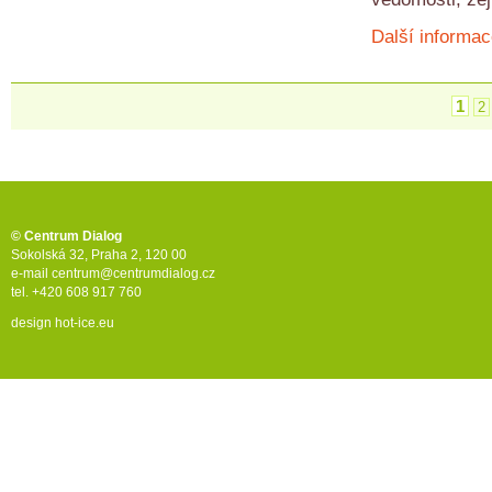
Další informac
1
2
© Centrum Dialog
Sokolská 32, Praha 2, 120 00
e-mail
centrum@centrumdialog.cz
tel. +420 608 917 760
design
hot-ice.eu