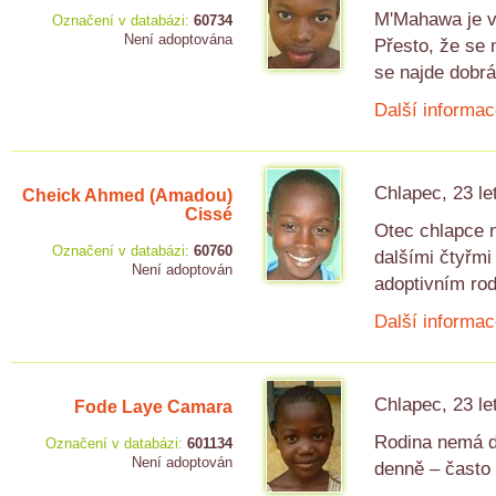
M'Mahawa je v 
Označení v databázi:
60734
Není adoptována
Přesto, že se
se najde dobrá
Další informac
Chlapec, 23 le
Cheick Ahmed (Amadou)
Cissé
Otec chlapce n
Označení v databázi:
60760
dalšími čtyřmi
Není adoptován
adoptivním ro
Další informac
Chlapec, 23 le
Fode Laye Camara
Rodina nemá do
Označení v databázi:
601134
Není adoptován
denně – často 