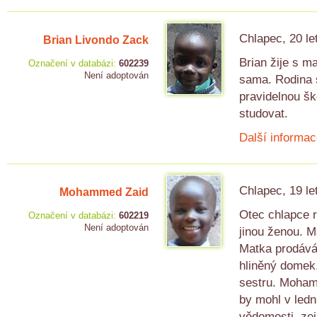
Chlapec, 20 le
Brian Livondo Zack
Brian žije s m
Označení v databázi:
602239
Není adoptován
sama. Rodina s
pravidelnou š
studovat.
Další informac
Chlapec, 19 le
Mohammed Zaid
Otec chlapce r
Označení v databázi:
602219
Není adoptován
jinou ženou. M
Matka prodává 
hliněný domek,
sestru. Moham
by mohl v ledn
vědomosti, zej