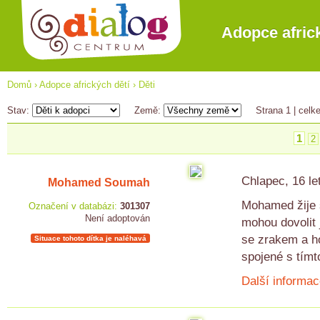
Adopce afric
Domů
›
Adopce afrických dětí
›
Děti
Stav:
Země:
Strana 1
| celk
1
2
Chlapec, 16 le
Mohamed Soumah
Mohamed žije s
Označení v databázi:
301307
Není adoptován
mohou dovolit
se zrakem a h
Situace tohoto dítka je naléhavá
spojené s tím
Další informac