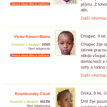
příjmu. Z toho
Situace tohoto dítka je naléhavá
děti.
Další informac
Chlapec, 9 let
Victor Kimani Maina
Chlapec žije s
Označení v databázi:
10505
Není adoptován
tatínek praco
někdo vloupal 
Situace tohoto dítka je naléhavá
domácnosti a n
nohy a rodina 
Další informac
Dívka, 9 let, 
Bountouraby Cissé
Dítě žije pouz
Označení v databázi:
602356
Není adoptována