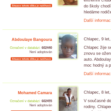
extrémní chudo
do školy chodí 
Situace tohoto dítka je naléhavá
hledáme rodič
Další informac
Chlapec, 9 let
Abdoulaye Bangoura
Chlapec žije 
Označení v databázi:
602440
Není adoptován
znovu se oženi
auto. Abdoulay
Situace tohoto dítka je naléhavá
moc hodný a pi
Další informac
Chlapec, 8 let
Mohamed Camara
V současné do
Označení v databázi:
602455
Není adoptován
rodiny. Chlape