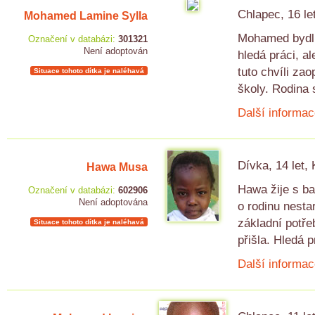
Chlapec, 16 le
Mohamed Lamine Sylla
Mohamed bydlí 
Označení v databázi:
301321
Není adoptován
hledá práci, al
tuto chvíli zao
Situace tohoto dítka je naléhavá
školy. Rodina s
Další informac
Dívka, 14 let,
Hawa Musa
Hawa žije s ba
Označení v databázi:
602906
Není adoptována
o rodinu nesta
základní potře
Situace tohoto dítka je naléhavá
přišla. Hledá 
Další informac