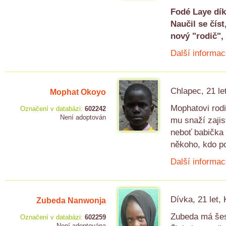
Fodé Laye dík
Naučil se čís
nový "rodič",
Další informac
Chlapec, 21 le
Mophat Okoyo
Mophatovi rodi
Označení v databázi:
602242
Není adoptován
mu snaží zajis
neboť babička 
někoho, kdo p
Další informac
Dívka, 21 let,
Zubeda Nanwonja
Zubeda má šest
Označení v databázi:
602259
Není adoptována