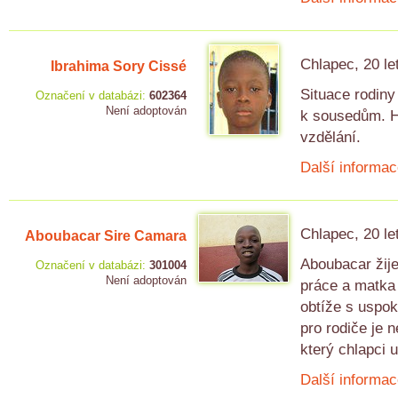
Chlapec, 20 le
Ibrahima Sory Cissé
Situace rodiny 
Označení v databázi:
602364
Není adoptován
k sousedům. Hl
vzdělání.
Další informac
Chlapec, 20 le
Aboubacar Sire Camara
Aboubacar žije
Označení v databázi:
301004
Není adoptován
práce a matka 
obtíže s uspo
pro rodiče je 
který chlapci 
Další informac