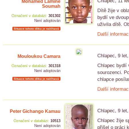
Chlapec, 11 le
Mohamed Lamine
Soumah
Dítě žije v ob
Označení v databázi:
301302
bydlí ve dvou
Není adoptován
uživila dítě. O
Situace tohoto dítka je naléhavá
Další informac
Chlapec, 9 let
Mouloukou Camara
Chlapec bydlí 
Označení v databázi:
301318
Není adoptován
sourozenci. Po
chlapce posíla
Situace tohoto dítka je naléhavá
Další informac
Chlapec, 9 let
Peter Gichango Kamau
Chlapec žije s
Označení v databázi:
10513
Není adoptován
přišel o práci