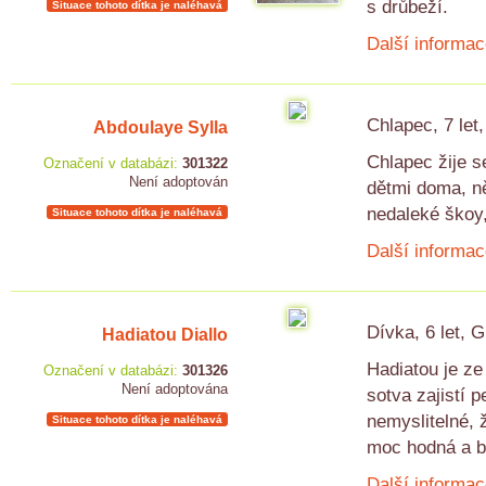
s drůbeží.
Situace tohoto dítka je naléhavá
Další informac
Chlapec, 7 let
Abdoulaye Sylla
Chlapec žije s
Označení v databázi:
301322
Není adoptován
dětmi doma, n
nedaleké škoy,
Situace tohoto dítka je naléhavá
Další informac
Dívka, 6 let, 
Hadiatou Diallo
Hadiatou je ze 
Označení v databázi:
301326
Není adoptována
sotva zajistí 
nemyslitelné, 
Situace tohoto dítka je naléhavá
moc hodná a b
Další informac