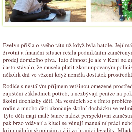
Evelyn přišla o svého tátu už když byla batole. Její m
životní a finanční situaci řešila podnikáním zaměřen
prodej domácího piva. Tato činnost je ale v Keni neleg
často stávalo, že musela platit zkorumpovaným policis
několik dní ve vězení když neměla dostatek prostředků
Rodiče s nestálým příjmem vetšinou omezené prostřed
zajištění základních potřeb, a nezbývají peníze na pok
školní docházky dětí. Na vesnicích se s tímto problé
rodin a mnoho děti ukončuje školní docházku ve velm
Tyto děti mají malé šance nalézt perspektivní zaměstn
pak brzo vdávají a kluci se věnují manuální práci nebo
kriminálním skupinám a žijí za hranicí legality. Mlad