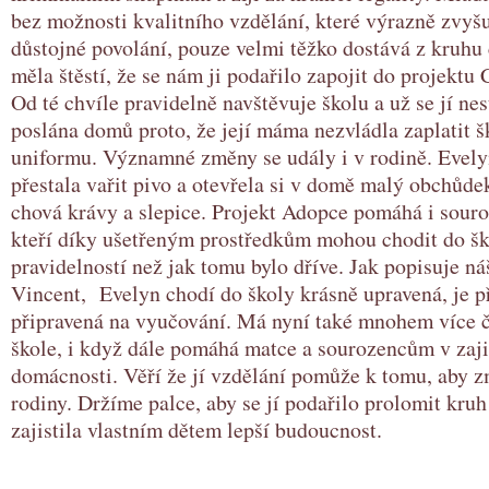
bez možnosti kvalitního vzdělání, které výrazně zvyš
důstojné povolání, pouze velmi těžko dostává z kruhu
měla štěstí, že se nám ji podařilo zapojit do projektu 
Od té chvíle pravidelně navštěvuje školu a už se jí nes
poslána domů proto, že její máma nezvládla zaplatit š
uniformu. Významné změny se udály i v rodině. Evel
přestala vařit pivo a otevřela si v domě malý obchůde
chová krávy a slepice. Projekt Adopce pomáhá i sour
kteří díky ušetřeným prostředkům mohou chodit do ško
pravidelností než jak tomu bylo dříve. Jak popisuje ná
Vincent, Evelyn chodí do školy krásně upravená, je p
připravená na vyučování. Má nyní také mnohem více č
škole, i když dále pomáhá matce a sourozencům v zaj
domácnosti. Věří že jí vzdělání pomůže k tomu, aby z
rodiny. Držíme palce, aby se jí podařilo prolomit kru
zajistila vlastním dětem lepší budoucnost.