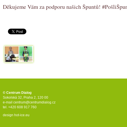
Děkujeme Vám za podporu našich Špuntů! #PošliŠpu
© Centrum Dialog
Sokolská 32, Praha 2, 120 00
e-mail
centrum@centrumdialog.cz
tel. +420 608 917 760
design
hot-ice.eu