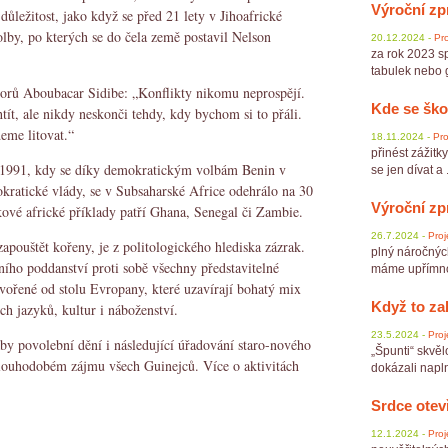
Výroční zp
důležitost, jako když se před 21 lety v Jihoafrické
olby, po kterých se do čela země postavil Nelson
20.12.2024 -
Pro
za rok 2023 sp
tabulek nebo gr
átorů Aboubacar Sidibe: „Konflikty nikomu neprospějí.
Kde se ško
ít, ale nikdy neskonči tehdy, kdy bychom si to přáli.
eme litovat.“
18.11.2024 -
Pro
přinést zážitk
 1991, kdy se díky demokratickým volbám Benin v
se jen dívat a .
kratické vlády, se v Subsaharské Africe odehrálo na 30
Výroční zp
vé africké příklady patří Ghana, Senegal či Zambie.
26.7.2024 -
Proj
apouštět kořeny, je z politologického hlediska zázrak.
plný náročnýc
ího poddanství proti sobě všechny představitelné
máme upřímnou
vořené od stolu Evropany, které uzavírají bohatý mix
Když to za
ch jazyků, kultur i náboženství.
23.5.2024 -
Proj
y povolební dění i následující úřadování staro-nového
„Špunti“ skvěl
 dlouhodobém zájmu všech Guinejců. Více o aktivitách
dokázali napln
Srdce otev
12.1.2024 -
Proj