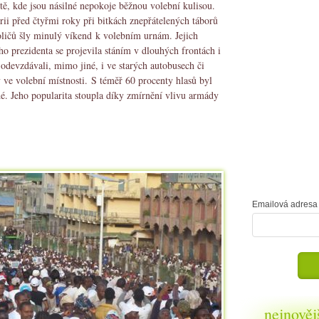
ntě, kde jsou násilné nepokoje běžnou volební kulisou.
rii před čtyřmi roky při bitkách znepřátelených táborů
oličů šly minulý víkend k volebním urnám. Jejich
ho prezidenta se projevila stáním v dlouhých frontách i
é odevzdávali, mimo jiné, i ve starých autobusech či
y ve volební místnosti. S téměř 60 procenty hlasů byl
é. Jeho popularita stoupla díky zmírnění vlivu armády
Emailová adresa 
nejnověj