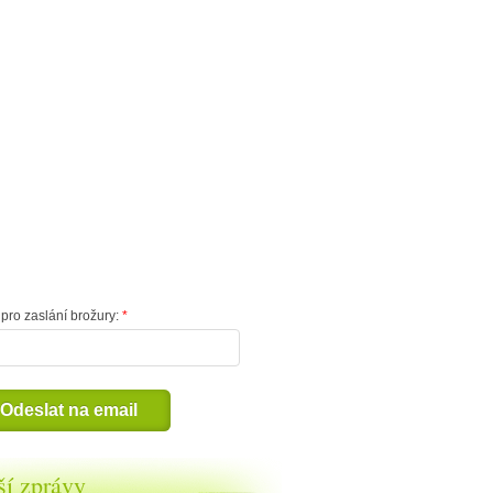
pro zaslání brožury:
Odeslat na email
ší zprávy