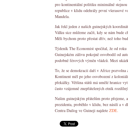
pro kontinentální politiku minimálně stejnou 
republice v klidu odehrály první všerasové v
Mandela.
Jak řekl jeden z naších guinejských koordin
Válku sice můžeme začít, kdy se nám bude cht
Měli bychom proto přestat dřív, než toho bud
Týdeník The Economist spočítal, že od roku
Guinejském zálivu pokojně osvobodil od auto
podobně férových výměn vládců. Mezi ukázko
To, že se demokracii daří v Africe pozvolna z
Kontinent měl po jeho osvobození z koloniáln
překážky. Většina států má umělé hranice vyt
často vzájemně znepřátelených etnik rozdílný
Našim guinejským přátelům proto přejeme, ab
prezidenta, proběhlo v klidu, bez násilí a v
Centra Dailog ve Guineji najdete
ZDE.