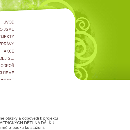
ÚVOD
O JSME
OJEKTY
ZPRÁVY
AKCE
DEJ SE,
PODPOŘ
KUJEME
ONTAKT
né otázky a odpovědi k projektu
AFRICKÝCH DĚTÍ NA DÁLKU
ormě e-booku ke stažení.