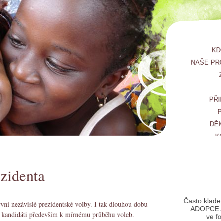
KD
NAŠE PR
PŘI
DĚ
K
ezidenta
Často klade
první nezávislé prezidentské volby. I tak dlouhou dobu
ADOPCE 
tí kandidáti především k mírnému průběhu voleb.
ve f