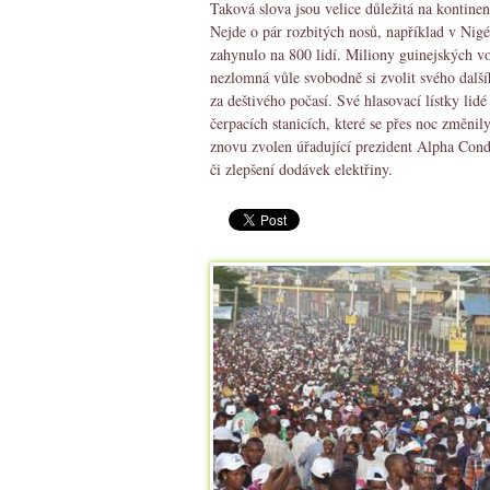
Taková slova jsou velice důležitá na kontine
Nejde o pár rozbitých nosů, například v Nigé
zahynulo na 800 lidí. Miliony guinejských v
nezlomná vůle svobodně si zvolit svého další
za deštivého počasí. Své hlasovací lístky lid
čerpacích stanicích, které se přes noc změnil
znovu zvolen úřadující prezident Alpha Cond
či zlepšení dodávek elektřiny.