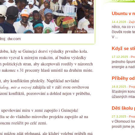
Ubuntu v 
14.4.2026 -
Zají
něco, na co v
člověk roste te
V ...
droj: dw.com
Když se st
a dobu, kdy se Guinejci dozví výsledky prvního kola.
 proto vyzval k mírným reakcím, ať budou výsledky
17.12.2025 -
Pro
jednoho špunt
politických stran, aby akceptovali rozdíly v názorech
energie a nadše
se nakonec s 31 procenty hlasů umístil na druhém míste.
Příběhy od
t, aby konfliktům předešly. Například nevládní
ialog, mír a rozvoj
zahájila už v září svou osvětovou
16.8.2025 -
Proj
šťastným konc
házení konfliktů, pozorování a dohled nejen v průběhu,
úžasných mladý
Děti školu 
o upevňování míru v zemi zapojilo i Guinejské
dia se do vládního mírového projektu zapojilo až na
27.3.2025 -
Proj
v Olomouci lon
ucnu rozšířit po celé zemi.
prosili jsme je
ení můžou zdát přehnaná, ale klidný volební průběh má