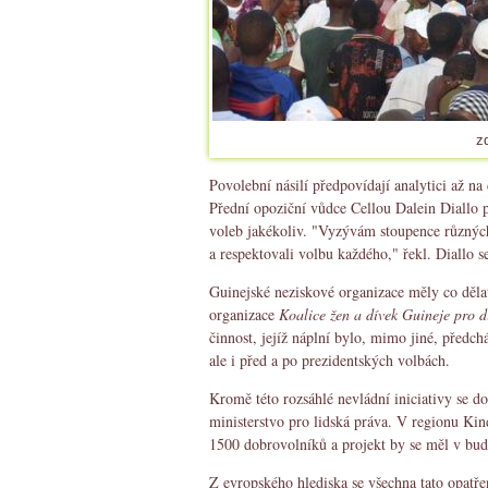
z
Povolební násilí předpovídají analytici až n
Přední opoziční vůdce Cellou Dalein Diallo
voleb jakékoliv. "Vyzývám stoupence různých 
a respektovali volbu každého," řekl. Diallo 
Guinejské neziskové organizace měly co děla
organizace
Koalice žen a dívek Guineje pro d
činnost, jejíž náplní bylo, mimo jiné, předc
ale i před a po prezidentských volbách.
Kromě této rozsáhlé nevládní iniciativy se d
ministerstvo pro lidská práva. V regionu Kin
1500 dobrovolníků a projekt by se měl v budo
Z evropského hlediska se všechna tato opatř