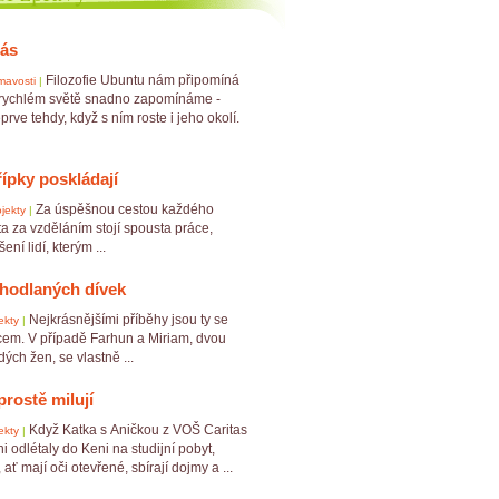
nás
Filozofie Ubuntu nám připomíná
mavosti
|
 rychlém světě snadno zapomínáme -
prve tehdy, když s ním roste i jeho okolí.
řípky poskládají
Za úspěšnou cestou každého
jekty
|
a za vzděláním stojí spousta práce,
ní lidí, kterým ...
hodlaných dívek
Nejkrásnějšími příběhy jsou ty se
ekty
|
em. V případě Farhun a Miriam, dvou
ch žen, se vlastně ...
prostě milují
Když Katka s Aničkou z VOŠ Caritas
ekty
|
i odlétaly do Keni na studijní pobyt,
, ať mají oči otevřené, sbírají dojmy a ...