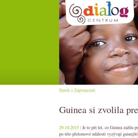
Domů
»
Zajímavosti
Guinea si zvolila pr
29.10.2015 |
Je to pět let, co Guinea zažila 
po této přelomové události vyzývají guinejš