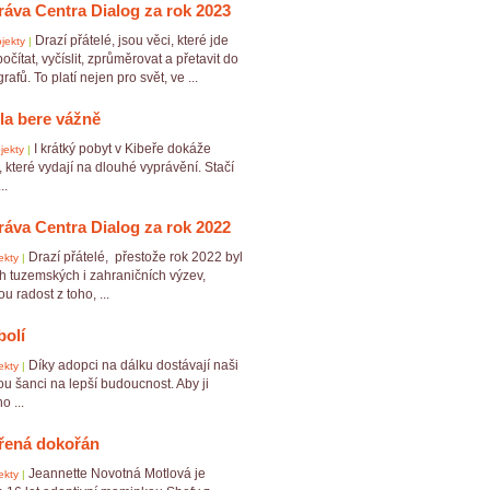
ráva Centra Dialog za rok 2023
Drazí přátelé, jsou věci, které jde
jekty
|
očítat, vyčíslit, zprůměrovat a přetavit do
afů. To platí nejen pro svět, ve ...
la bere vážně
I krátký pobyt v Kibeře dokáže
jekty
|
y, které vydají na dlouhé vyprávění. Stačí
..
ráva Centra Dialog za rok 2022
Drazí přátelé, přestože rok 2022 byl
ekty
|
h tuzemských i zahraničních výzev,
 radost z toho, ...
bolí
Díky adopci na dálku dostávají naši
ekty
|
ou šanci na lepší budoucnost. Aby ji
o ...
řená dokořán
Jeannette Novotná Motlová je
ekty
|