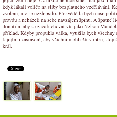
jejich zemi děje. Už nikdo nebude smět lhát jako lhal
když lákali voliče na sliby bezplatného vzdělávání. K
zvoleni, nic se nezlepšilo. Přesvědčila bych naše polit
pravdu a neházeli na sebe navzájem špínu. A špatné lí
donutila, aby se začali chovat víc jako Nelson Mandela
příklad. Kdyby propukla válka, využila bych všechny 
k jejímu zastavení, aby všichni mohli žít v míru, stejn
král.