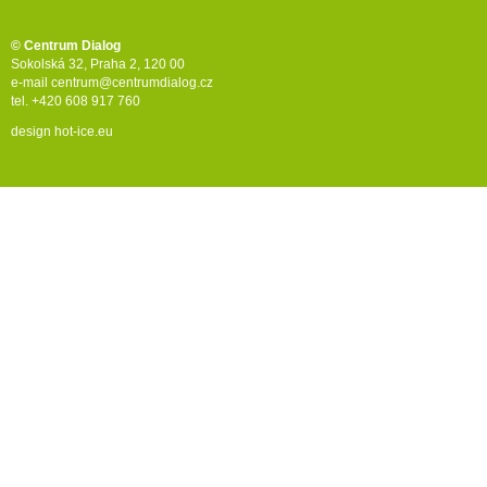
© Centrum Dialog
Sokolská 32, Praha 2, 120 00
e-mail
centrum@centrumdialog.cz
tel. +420 608 917 760
design
hot-ice.eu