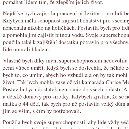
pomáhat lidem tím, že zlepším jejich život.
Nejdříve bych zajistila pracovní příležitosti pro lidi b
Kdybych měla schopnost zajistit bohatství pro všechn
nenechala nikoho na holičkách. Postavila bych pro lid
a pomohla jim zajistit pitnou vodu. Svoje superschopn
použila také k zajištění dostatku potravin pro všechny
lidé umírali hladem.
Vlastně bych díky mým superschopnostem nedovolila
zemi vůbec umřít. Když bych se doslechla, že někdo z
bych to, co umím, abych ho vzbudila a on by tak mohl 
život. Tak bych mohla zase oživit kamaráda Chrise M
Postavila bych dostatek nemocnic do všech oblastí. A 
a dětské domovy pro sirotky. Kdybych zjistila, že se 
matka o 44 dětí, tak bych pro ně postavila velký dům
jim se vším, s čím by potřebovali.
Použila bych svoje superschopnosti, aby lidé vždy vědě