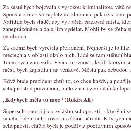
Za šesté bych bojovala s vysokou kriminalitou, většin
Spousta z nich se zaplete do zločinu a pak už v něm p
Nařídila bych vládě, aby vytvořila pracovní místa, kter
zaneprázdněné a dala jim vydělat. Mohli by se třeba s
na ulicích.
Za sedmé bych vyřešila přelidnění. Nejhorší je to hla
městech a v oblasti okolo nich. Lidé se tam stěhují hl
Tomu bych zamezila. Věci a možnosti, kvůli kterým se 
měst, bych zajistila i na venkově. Města pak nebudou 
Když bude prezident chtít to, co chce každý, a použij
schopnosti a pravomoci, bude v naší zemi daleko lépe
„Kdybych měla tu moc“ (Rukia Ali)
Superschopnosti jsou zvláštní schopnosti, s kterými 
mnoha lidem nebo rovnou celému národu. Kdybych mě
schopnosti, chtěla bych je používat pozitivním způso