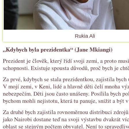
Rukia Ali
„Kdybych byla prezidentka“ (Jane Mkiangi)
Prezident je člověk, který řídí svoji zemi, a proto mus
schopnosti. Existuje spousta důvodů, proč bych je cht
Za prvé, kdybych se stala prezidentkou, zajistila bych
V mojí zemi, v Keni, lidé a hlavně děti čelí mnoha v
nebezpečím. Děti jsou často unášeny. Posílila bych pol
bychom mohli nejistotu, která tu panuje, snížit a být v
Za druhé bych zajistila rovnoměrnou distribuci zdrojů
jako Nairobi dostane teď na svoji výstavbu dvakrát ví
oblast se stejným počtem obyvatel. Není to spravedlivé