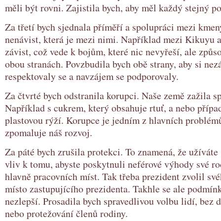
měli být rovni. Zajistila bych, aby měl každý stejný po
Za třetí bych sjednala příměří a spolupráci mezi kme
nenávist, která je mezi nimi. Například mezi Kikuyu 
závist, což vede k bojům, které nic nevyřeší, ale způs
obou stranách. Povzbudila bych obě strany, aby si nez
respektovaly se a navzájem se podporovaly.
Za čtvrté bych odstranila korupci. Naše země zažila s
Například s cukrem, který obsahuje rtuť, a nebo přípa
plastovou rýží. Korupce je jedním z hlavních problémů
zpomaluje náš rozvoj.
Za páté bych zrušila protekci. To znamená, že užíváte
vliv k tomu, abyste poskytnuli neférové výhody své ro
hlavně pracovních míst. Tak třeba prezident zvolil své
místo zastupujícího prezidenta. Takhle se ale podmín
nezlepší. Prosadila bych spravedlivou volbu lidí, bez 
nebo protežování členů rodiny.