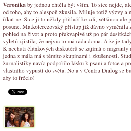
Veronika
by jednou chtěla být vším. To sice nejde, ale
od toho, aby to alespoň zkusila. Miluje totiž výzvy a
říkat ne. Sice jí to někdy přitlačí ke zdi, většinou ale
posune. Matkoterezovský přístup již dávno vyměnila z
pohled na život a proto překvapivě už po pár desítkác
výletů zjistila, že nejvíc to má ráda doma. A že je tad
K nechuti článkových diskutérů se zajímá o migranty 
jedna z mála má s těmito skupinami i zkušenosti. Stu
žurnalistiky navíc podpořilo lásku k psaní a fotce a p
vlastního vypustí do světa. No a v Centru Dialog se bu
aby to frčelo!