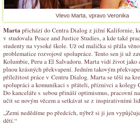
Vlevo Marta, vpravo Veronika
Marta
přichází do Centra Dialog z jižní Kalifornie, k
v studovala Peace and Justice Studies, a kde také pra
studenty na vysoké škole. Už od malička si přála věno
problematice rozvojové spolupráce. Tento sen ji už za
Kolumbie, Peru a El Salvadoru. Marta vidí život jako 
plnou krásných překvapení. Jedním takovým překvapen
příležitost práce v Centru Dialog. Marta se těší na kr
spolupráci a komunikaci s přáteli, příznivci a kolegy 
Do kanceláře s sebou přináší optimismus, pracovní na
učit se novým věcem a setkávat se z inspirativními li
„Zemi nedědíme po předcích, nýbrž si ji jen vypůjčuj
dětí.“