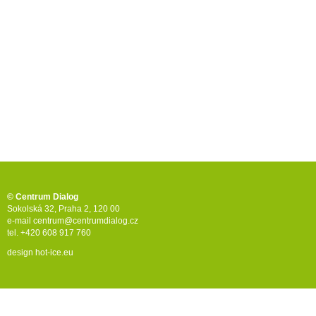
© Centrum Dialog
Sokolská 32, Praha 2, 120 00
e-mail
centrum@centrumdialog.cz
tel. +420 608 917 760
design
hot-ice.eu