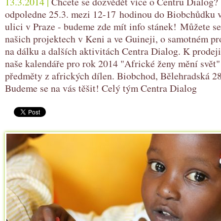
13.3.2014 |
Chcete se dozvědět více o Centru Dialog? 
odpoledne 25.3. mezi 12-17 hodinou do Biobchůdku 
ulici v Praze - budeme zde mít info stánek! Můžete se
našich projektech v Keni a ve Guineji, o samotném p
na dálku a dalších aktivitách Centra Dialog. K prodej
naše kalendáře pro rok 2014 "Africké ženy mění svět" 
předměty z afrických dílen. Biobchod, Bělehradská 28
Budeme se na vás těšit! Celý tým Centra Dialog