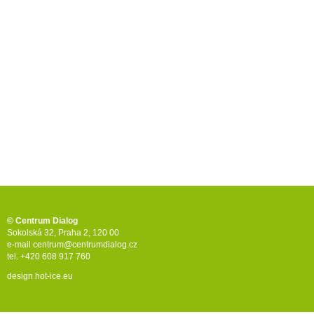
© Centrum Dialog
Sokolská 32, Praha 2, 120 00
e-mail
centrum@centrumdialog.cz
tel. +420 608 917 760
design
hot-ice.eu