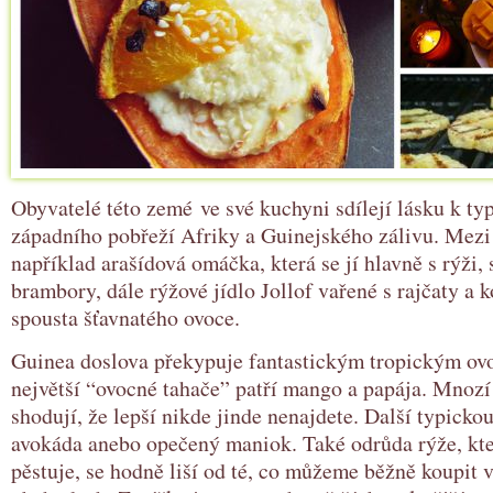
Obyvatelé této zemé ve své kuchyni sdílejí lásku k t
západního pobřeží Afriky a Guinejského zálivu. Mezi 
například arašídová omáčka, která se jí hlavně s rýži,
brambory, dále rýžové jídlo Jollof vařené s rajčaty a 
spousta šťavnatého ovoce.
Guinea doslova překypuje fantastickým tropickým o
největší “ovocné tahače” patří mango a papája. Mnozí 
shodují, že lepší nikde jinde nenajdete. Další typicko
avokáda anebo opečený maniok. Také odrůda rýže, kte
pěstuje, se hodně liší od té, co můžeme běžně koupit 