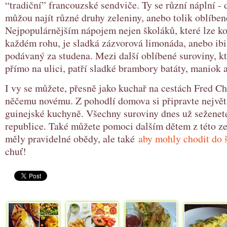
“tradiční” francouzské sendviče. Ty se různí náplní - 
můžou najít různé druhy zeleniny, anebo tolik oblíben
Nejpopulárnějším nápojem nejen školáků, které lze ko
každém rohu, je sladká zázvorová limonáda, anebo ib
podávaný za studena. Mezi další oblíbené suroviny, kt
přímo na ulici, patří sladké brambory batáty, maniok a
I vy se můžete, přesně jako kuchař na cestách Fred Ch
něčemu novému. Z pohodlí domova si připravte největ
guinejské kuchyně. Všechny suroviny dnes už seženet
republice. Také můžete pomoci dalším dětem z této z
měly pravidelné obědy, ale také
aby mohly chodit do 
chuť!