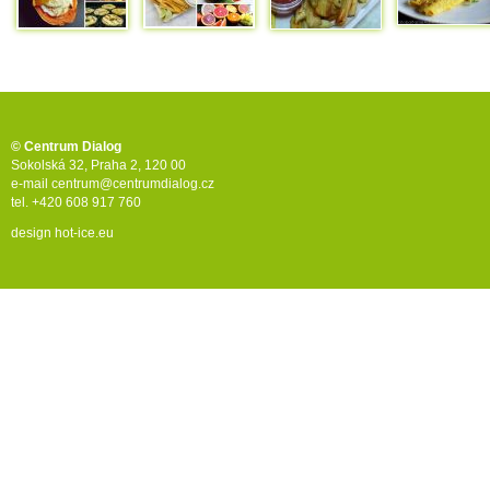
© Centrum Dialog
Sokolská 32, Praha 2, 120 00
e-mail
centrum@centrumdialog.cz
tel. +420 608 917 760
design
hot-ice.eu