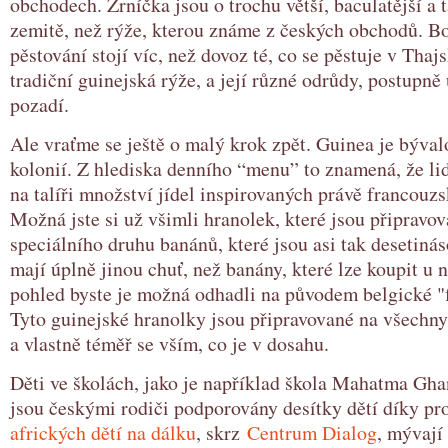
obchodech. Zrníčka jsou o trochu větší, baculatější a 
zemitě, než rýže, kterou známe z českých obchodů. Bo
pěstování stojí víc, než dovoz té, co se pěstuje v Thajs
tradiční guinejská rýže, a její různé odrůdy, postupně
pozadí.
Ale vraťme se ještě o malý krok zpět. Guinea je býva
kolonií. Z hlediska denního “menu” to znamená, že li
na talíři množství jídel inspirovaných právě francouz
Možná jste si už všimli hranolek, které jsou připravo
speciálního druhu banánů, které jsou asi tak desetinás
mají úplně jinou chuť, než banány, které lze koupit u 
pohled byste je možná odhadli na původem belgické "f
Tyto guinejské hranolky jsou připravované na všech
a vlastně téměř se vším, co je v dosahu.
Děti ve školách, jako je například škola Mahatma Ghan
jsou českými rodiči podporovány desítky dětí díky 
afrických dětí na dálku
, skrz
Centrum Dialog
, mývají