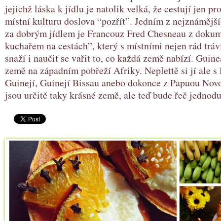
jejichž láska k jídlu je natolik velká, že cestují jen pr
místní kulturu doslova “pozřít”. Jedním z nejznámější
za dobrým jídlem je Francouz Fred Chesneau z doku
kuchařem na cestách”, který s místními nejen rád tráví
snaží i naučit se vařit to, co každá země nabízí. Guin
země na západním pobřeží Afriky. Neplettě si jí ale 
Guinejí, Guinejí Bissau anebo dokonce z Papuou Nov
jsou určitě taky krásné země, ale teď bude řeč jednod