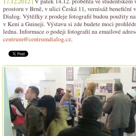
17.12.2012 |
V pátek 14.12. proběhla ve studentském 
prostoru v Brně, v ulici Česká 11, vernisáž benefiční 
Dialog. Výtěžky z prodeje fotografií budou použity n
v Keni a Guineji. Výstavu si zde budete moci prohléd
ledna. Informace o podeji fotografií na emailové adres
centrum@centrumdialog.cz
.