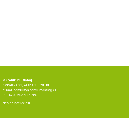
© Centrum Dialog
Sokolská 32, Praha 2, 120 00
e-mail
centrum@centrumdialog.cz
tel. +420 608 917 760
design
hot-ice.eu