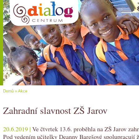
Domů
»
Akce
Zahradní slavnost ZŠ Jarov
20.6.2019 |
Ve čtvrtek 13.6. proběhla na ZŠ Jarov zahr
Pod vedením učitelky Deanny Barešové spolupracují ž