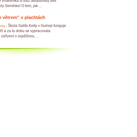
vrstevníka si totiž adoptovaly děti
ly Semínko! O tom, jak ...
 větrem“ v plachtách
Škola Salifa Keity v Guineji funguje
ekty
|
05 a za tu dobu se vypracovala
 zařízení v úspěšnou, ...