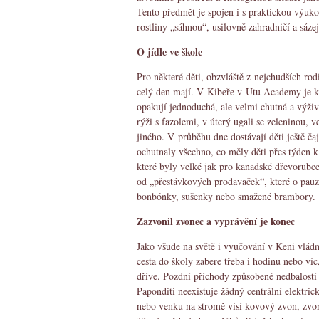
Tento předmět je spojen i s praktickou výukou
rostliny „sáhnou“, usilovně zahradničí a sáze
O jídle ve škole
Pro některé děti, obzvláště z nejchudších rodi
celý den mají. V Kibeře v Utu Academy je ka
opakují jednoduchá, ale velmi chutná a výživ
rýži s fazolemi, v úterý ugali se zeleninou, v
jiného. V průběhu dne dostávají děti ještě č
ochutnaly všechno, co měly děti přes týden k
které byly velké jak pro kanadské dřevorubc
od „přestávkových prodavaček“, které o pau
bonbónky, sušenky nebo smažené brambory.
Zazvonil zvonec a vyprávění je konec
Jako všude na světě i vyučování v Keni vládne
cesta do školy zabere třeba i hodinu nebo ví
dříve. Pozdní příchody způsobené nedbalostí
Paponditi neexistuje žádný centrální elektri
nebo venku na stromě visí kovový zvon, zvon