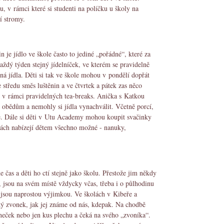
, v rámci které si studenti na políčku u školy na
jí stromy.
n je jídlo ve škole často to jediné „pořádné“, které za
ždý týden stejný jídelníček, ve kterém se pravidelně
ná jídla. Děti si tak ve škole mohou v pondělí dopřát
e středu směs luštěnin a ve čtvrtek a pátek zas něco
aj v rámci pravidelných tea-breaks. Anička s Katkou
 obědům a nemohly si jídla vynachválit. Včetně porcí,
e. Dále si děti v Utu Academy mohou koupit svačinky
zách nabízejí dětem všechno možné - nanuky,
 čas a děti ho ctí stejně jako školu. Přestože jim někdy
c, jsou na svém místě vždycky včas, třeba i o půlhodinu
 jsou naprostou výjimkou. Ve školách v Kibeře a
cký zvonek, jak jej známe od nás, kdepak. Na chodbě
eček nebo jen kus plechu a čeká na svého „zvoníka“.