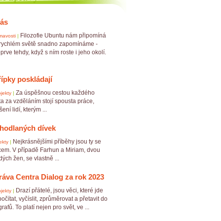
nás
Filozofie Ubuntu nám připomíná
mavosti
|
 rychlém světě snadno zapomínáme -
prve tehdy, když s ním roste i jeho okolí.
řípky poskládají
Za úspěšnou cestou každého
jekty
|
a za vzděláním stojí spousta práce,
ní lidí, kterým ...
hodlaných dívek
Nejkrásnějšími příběhy jsou ty se
ekty
|
em. V případě Farhun a Miriam, dvou
ch žen, se vlastně ...
ráva Centra Dialog za rok 2023
Drazí přátelé, jsou věci, které jde
jekty
|
očítat, vyčíslit, zprůměrovat a přetavit do
afů. To platí nejen pro svět, ve ...