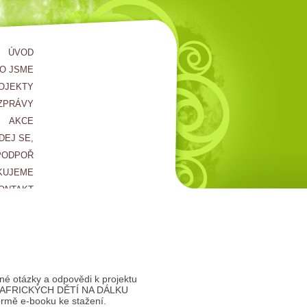
ÚVOD
O JSME
OJEKTY
ZPRÁVY
AKCE
DEJ SE,
PODPOŘ
KUJEME
ONTAKT
né otázky a odpovědi k projektu
AFRICKÝCH DĚTÍ NA DÁLKU
ormě e-booku ke stažení.