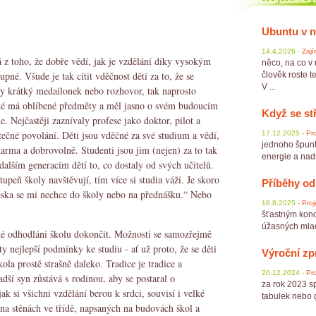
Ubuntu v 
14.4.2026 -
Zají
á z toho, že dobře vědí, jak je vzdělání díky vysokým
něco, na co v
né. Všude je tak cítit vděčnost dětí za to, že se
člověk roste te
V ...
y krátký medailonek nebo rozhovor, tak naprosto
aké má oblíbené předměty a měl jasno o svém budoucím
Když se st
e. Nejčastěji zaznívaly profese jako doktor, pilot a
tečné povolání. Děti jsou vděčné za své studium a vědí,
17.12.2025 -
Pro
jednoho špunt
zdarma a dobrovolně. Studenti jsou jim (nejen) za to tak
energie a nadše
 dalším generacím dětí to, co dostaly od svých učitelů.
stupeň školy navštěvují, tím více si studia váží. Je skoro
Příběhy od
neska se mi nechce do školy nebo na přednášku.“ Nebo
16.8.2025 -
Proj
šťastným konc
úžasných mladý
elké odhodlání školu dokončit. Možnosti se samozřejmě
 ty nejlepší podmínky ke studiu - ať už proto, že se děti
Výroční zp
kola prostě strašně daleko. Tradice je tradice a
20.12.2024 -
Pro
ší syn zůstává s rodinou, aby se postaral o
za rok 2023 sp
ak si všichni vzdělání berou k srdci, souvisí i velké
tabulek nebo gr
 na stěnách ve třídě, napsaných na budovách škol a