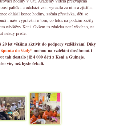
yučovací hodiny v Utu Academy viděla překvapená
ousi paličku a odchází ven, vyrazila za ním a zjistila,
nec ohlásil konec hodiny, začala přestávka, děti se
nčí i naše vyprávění o tom, co letos na podzim zažily
hem návštěvy Keni. Ovšem to zdaleka není všechno, na
it někdy příště.
ž 20 let většinu aktivit do podpory vzdělávání. Díky
i špunta do školy“
mohou na vzdělání dosáhnout i
vot tak dostalo již 4 000 dětí z Keni a Guineje.
ko víc, než byste čekali.