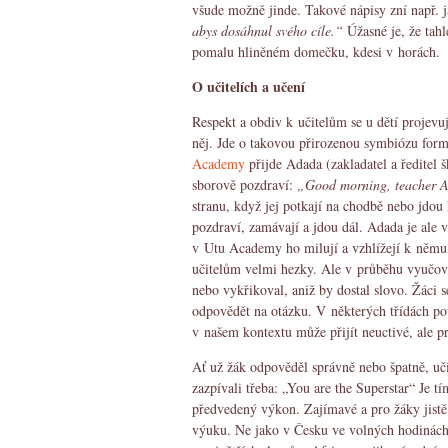
všude možně jinde. Takové nápisy zní např. 
abys dosáhnul svého cíle.“
Úžasné je, že tah
pomalu hliněném domečku, kdesi v horách
O učitelích a učení
Respekt a obdiv k učitelům se u dětí proje
něj. Jde o takovou přirozenou symbiózu form
Academy
přijde Adada (zakladatel a ředitel š
sborově pozdraví:
„Good morning, teacher 
stranu, když jej potkají na chodbě nebo jdou
pozdraví, zamávají a jdou dál. Adada je ale
v Utu Academy ho milují a vzhlížejí k němu, 
učitelům velmi hezky. Ale v průběhu vyučov
nebo vykřikoval, aniž by dostal slovo. Žáci 
odpovědět na otázku. V některých třídách pou
v našem kontextu může přijít neuctivé, ale p
Ať už žák odpověděl správně nebo špatně, uči
zazpívali třeba: „You are the Superstar“ Je t
předvedený výkon. Zajímavé a pro žáky jistě
výuku. Ne jako v Česku ve volných hodinách