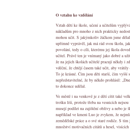
O vztahu ke vzdělání
Vztah dětí ke škole, učení a učitelům vyplýv
nákladům pro mnoho z nich prakticky nedostup
mohou učit. S jakýmkoliv žáčkem jsme dělal
upřímně vyprávěl, jak má rád svou školu, j
povolání, tedy o cíli, kterému jej škola doved
učitel. Právě ten je vnímaný jako dobré a uži
že na jejich školách učitelé pracují někdy i 
vděční, že chtějí časem také učit, aby vrátily
To je krásné. Čím jsou děti starší, čím vyšší 
nepředstavitelné, že by někdo prohlásil: „D
to dokonce udělal.
Ve městě i na venkově je z dětí cítit také v
trošku liší, protože třeba na vesnicích nejsou
musejí podílet na zajištění obživy a nebo je š
například ve kmeni Luo je zvykem, že nejmlad
zemědělské práce a o své staré rodiče. S tím j
množství motivačních citátů a hesel, visících