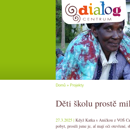
Domů
»
Projekty
Děti školu prostě mi
27.3.2025 |
Když Katka s Aničkou z VOŠ Cari
pobyt, prosili jsme je, ať mají oči otevřené, s