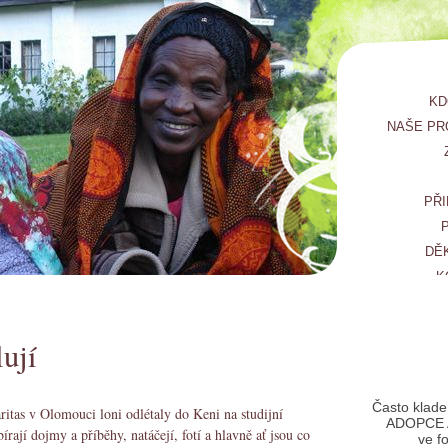
KD
NAŠE PR
PŘI
DĚ
K
lují
Často klade
tas v Olomouci loni odlétaly do Keni na studijní
ADOPCE 
bírají dojmy a příběhy, natáčejí, fotí a hlavně ať jsou co
ve f