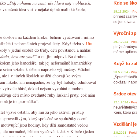
jako
„Stůj nohama na zemi, ale hlavu měj v oblacích,
Kde se ško
le vznešená idea visí v nějaké úplně malinké škole,
18.11.2024 -
Pro
.
přinést zážitk
se jen dívat a .
Výroční zp
vuje doslova na každém kroku, během vyučování i mimo
26.7.2024 -
Proj
álních i neformálních projevů úcty. Když třeba v
Utu
plný náročnýc
koly v jedné osobě) do třídy, děti povstanou a nahlas
máme upřímnou
Adada, how are you?“
a on jim odpoví. Na druhou
 kolem jeho kanceláře, tak jej neformálně kamarádsky
Když to za
 ve svém vztahu k dětem naprosto výjimečný. Všichni
23.5.2024 -
Proj
ale i v jiných školách se děti chovají ke svým
„Špunti“ skvěl
ání nikoho ani nenapadne, že by byl hubatý, odmlouval
dokázali napln
se vytrvale hlásí, dokud nejsou vyvoláni a mohou
Srdce otev
žívají děti místo zvednuté ruky luskání prsty, což nám
ro ně je to „normálka“.
12.1.2024 -
Proj
neuvěřitelnýc
tel vyzve ostatní, aby mu za jeho aktívní přístup
Keni, která prá
ím spravedlivým, který společně se spolužáky ocení
Vzdělání j
 motivující jsou hodiny, kdy děti samostatně vedou
, ale normálně, během vyučování. Jak v Kibeře (jeden
2.8.2023 -
Proje