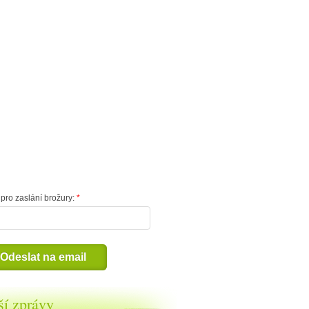
pro zaslání brožury:
Odeslat na email
ší zprávy