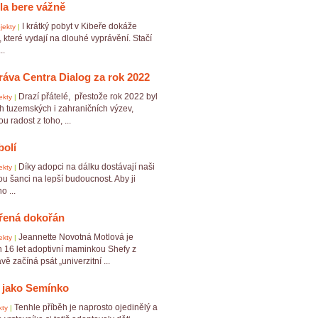
la bere vážně
I krátký pobyt v Kibeře dokáže
jekty
|
y, které vydají na dlouhé vyprávění. Stačí
..
ráva Centra Dialog za rok 2022
Drazí přátelé, přestože rok 2022 byl
ekty
|
h tuzemských i zahraničních výzev,
 radost z toho, ...
bolí
Díky adopci na dálku dostávají naši
ekty
|
ou šanci na lepší budoucnost. Aby ji
o ...
řená dokořán
Jeannette Novotná Motlová je
ekty
|
h 16 let adoptivní maminkou Shefy z
vě začíná psát „univerzitní ...
e jako Semínko
Tenhle příběh je naprosto ojedinělý a
kty
|