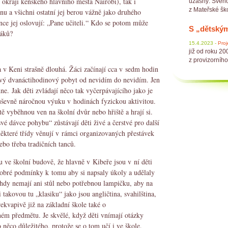
 okraji keňského hlavního města Nairobi), tak i
úžasný. Svého 
z Mateřské ško
nu a všichni ostatní jej berou vážně jako druhého
once jej oslovují: „Pane učiteli.“ Kdo se potom může
S „dětským
oláků?
15.4.2023 -
Proj
již od roku 20
z provizorního
 v Keni strašně dlouhá. Žáci začínají cca v sedm hodin
kový dvanáctihodinový pobyt od nevidím do nevidím. Jen
dne. Jak děti zvládají něco tak vyčerpávajícího jako je
uševně náročnou výuku v hodinách fyzickou aktivitou.
ě vyběhnou ven na školní dvůr nebo hřiště a hrají si.
vé dávce pohybu“ zůstávají děti živé a čerstvé pro další
ěkteré třídy věnují v rámci organizovaných přestávek
ebo třeba tradičních tanců.
u ve školní budově, že hlavně v Kibeře jsou v ní děti
 dobré podmínky k tomu aby si napsaly úkoly a udělaly
ohdy nemají ani stůl nebo potřebnou lampičku, aby na
 takovou tu „klasiku“ jako jsou angličtina, svahilština,
ekvapivě již na základní škole také o
ném předmětu. Je skvělé, když děti vnímají otázky
o něco důležitého, protože se o tom učí i ve škole.