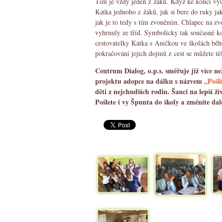
Tím je vždy jeden z žáků. Když ke konci v
Katka jednoho z žáků, jak si bere do ruky jak
jak je to tedy s tím zvoněním. Chlapec na zvo
vyhrnuly ze tříd. Symbolicky tak současně ko
cestovatelky Katka s Aničkou ve školách bě
pokračování jejich dojmů z cest se můžete těš
Centrum Dialog, o.p.s. směřuje již více ne
projektu adopce na dálku s názvem
„Pošl
děti z nejchudších rodin. Šanci na lepší ži
Pošlete i vy Špunta do školy a změníte dale