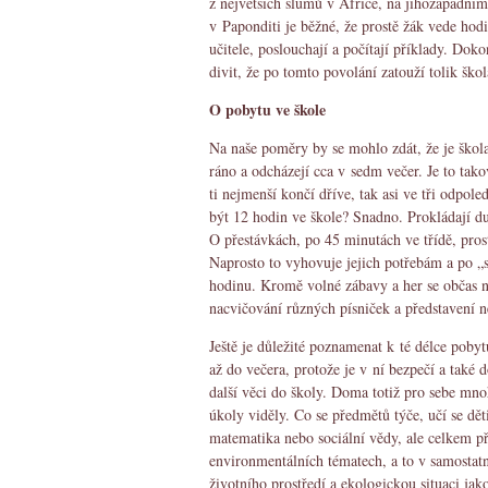
z největších slumů v Africe, na jihozápadním
v Paponditi je běžné, že prostě žák vede hodi
učitele, poslouchají a počítají příklady. Dok
divit, že po tomto povolání zatouží tolik šk
O pobytu ve škole
Na naše poměry by se mohlo zdát, že je škola
ráno a odcházejí cca v sedm večer. Je to ta
ti nejmenší končí dříve, tak asi ve tři odpole
být 12 hodin ve škole? Snadno. Prokládají d
O přestávkách, po 45 minutách ve třídě, prost
Naprosto to vyhovuje jejich potřebám a po „s
hodinu. Kromě volné zábavy a her se občas n
nacvičování různých písniček a představení n
Ještě je důležité poznamenat k té délce pobyt
až do večera, protože je v ní bezpečí a také
další věci do školy. Doma totiž pro sebe mn
úkoly viděly. Co se předmětů týče, učí se děti
matematika nebo sociální vědy, ale celkem př
environmentálních tématech, a to v samostat
životního prostředí a ekologickou situaci jak