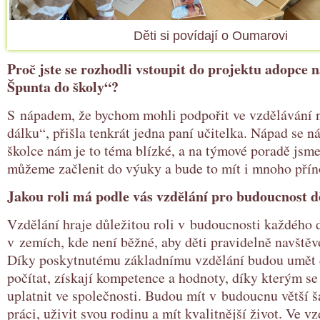
Děti si povídají o Oumarovi
Proč jste se rozhodli vstoupit do projektu adopce n
Špunta do školy“?
S nápadem, že bychom mohli podpořit ve vzdělávání n
dálku“, přišla tenkrát jedna paní učitelka. Nápad se ná
školce nám je to téma blízké, a na týmové poradě jsme 
můžeme začlenit do výuky a bude to mít i mnoho příno
Jakou roli má podle vás vzdělání pro budoucnost d
Vzdělání hraje důležitou roli v budoucnosti každého d
v zemích, kde není běžné, aby děti pravidelně navštěv
Díky poskytnutému základnímu vzdělání budou umět dě
počítat, získají kompetence a hodnoty, díky kterým s
uplatnit ve společnosti. Budou mít v budoucnu větší š
práci, uživit svou rodinu a mít kvalitnější život. Ve v