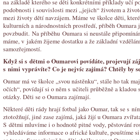
na základě kterého se děti konkrétními příklady učí po
podobnosti i souvislosti mezi „jejich“ životem a živ
mezi životy dětí navzájem. Máme ve školce děti, kter
kulturních a národnostních prostředí, příběh Oumara 
povzbudit. Na příběhu Oumara si neustále připomínám
máme, v jakém žijeme dostatku a že základní vzdělání
samozřejmostí.
Když si s dětmi o Oumarovi povídáte, projevují zá
s nimi vyprávíte? Co je nejvíc zajímá? Chtěly by s
Oumar má ve školce „svou nástěnku“, stále ho tak maj
očích“, povídají si o něm s učiteli průběžně a kladou 
otázky. Děti se o Oumara zajímají.
Některé děti rády hrají fotbal jako Oumar, tak se s ní
ztotožňují, jiné zase zajímá, jaká žijí u Oumara zvířata
S dětmi mluvíme i o hodnotě pitné vody, pěstování ros
vyhledáváme informace o africké kultuře, pouštíme si