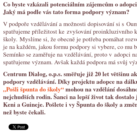
Co byste vzkázali potenciálním zájemcům o adopci
Jaký má podle vás tato forma podpory význam?
V podpoře vzdělávání a možnosti dopisování si s O
spatřujeme příležitost ke zvyšování proinkluzivního 
školy. Myslíme si, že obecně je potřeba pomáhat ro
je na každém, jakou formu podpory si vybere, co mu 
Semínko se zaměřuje na vzdělávání, proto v adopci n
spatřujeme význam. Avšak každá podpora má svůj vý
Centrum Dialog, o.p.s. směřuje již 20 let většinu ak
podpory vzdělávání. Díky projektu adopce na dálk
„Pošli špunta do školy“
mohou na vzdělání dosáhnou
nejchudších rodin. Šanci na lepší život tak dostalo j
Keni a Guineje. Pošlete i vy Špunta do školy a změn
než byste čekali.