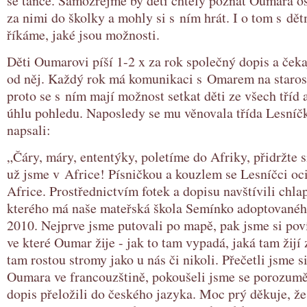
se tance. Samozřejmě by děti chtěly poznat Oumara os
za nimi do školky a mohly si s ním hrát. I o tom s dě
říkáme, jaké jsou možnosti.
Děti Oumarovi píší 1-2 x za rok společný dopis a čeka
od něj. Každý rok má komunikaci s Omarem na starost
proto se s ním mají možnost setkat děti ze všech tříd 
úhlu pohledu. Naposledy se mu věnovala třída Lesníč
napsali:
„Čáry, máry, ententýky, poletíme do Afriky, přidržte 
už jsme v Africe! Písničkou a kouzlem se Lesníčci oci
Africe. Prostřednictvím fotek a dopisu navštívili chl
kterého má naše mateřská škola Semínko adoptovaného
2010. Nejprve jsme putovali po mapě, pak jsme si poví
ve které Oumar žije - jak to tam vypadá, jaká tam žijí 
tam rostou stromy jako u nás či nikoli. Přečetli jsme s
Oumara ve francouzštině, pokoušeli jsme se porozumět
dopis přeložili do českého jazyka. Moc prý děkuje, že