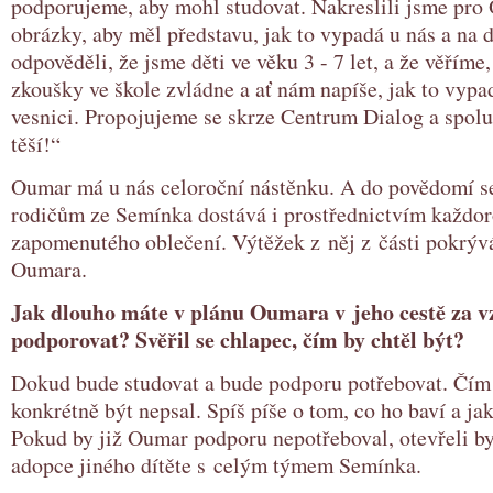
podporujeme, aby mohl studovat. Nakreslili jsme pro
obrázky, aby měl představu, jak to vypadá u nás a na 
odpověděli, že jsme děti ve věku 3 - 7 let, a že věříme
zkoušky ve škole zvládne a ať nám napíše, jak to vypa
vesnici. Propojujeme se skrze Centrum Dialog a spolu
těší!“
Oumar má u nás celoroční nástěnku. A do povědomí s
rodičům ze Semínka dostává i prostřednictvím každo
zapomenutého oblečení. Výtěžek z něj z části pokrývá
Oumara.
Jak dlouho máte v plánu Oumara v jeho cestě za 
podporovat? Svěřil se chlapec, čím by chtěl být?
Dokud bude studovat a bude podporu potřebovat. Čím 
konkrétně být nepsal. Spíš píše o tom, co ho baví a ja
Pokud by již Oumar podporu nepotřeboval, otevřeli 
adopce jiného dítěte s celým týmem Semínka.