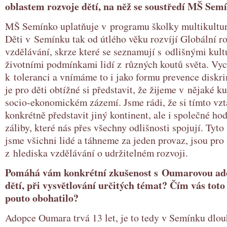
oblastem rozvoje dětí, na něž se soustředí MŠ Sem
MŠ Semínko uplatňuje v programu školky multikultur
Děti v Semínku tak od útlého věku rozvíjí Globální r
vzdělávání, skrze které se seznamují s odlišnými kult
životními podmínkami lidí z různých koutů světa. Vy
k toleranci a vnímáme to i jako formu prevence diskr
je pro děti obtížné si představit, že žijeme v nějaké k
socio-ekonomickém zázemí. Jsme rádi, že si tímto v
konkrétně představit jiný kontinent, ale i společné hod
záliby, které nás přes všechny odlišnosti spojují. Tyto
jsme všichni lidé a táhneme za jeden provaz, jsou pro 
z hlediska vzdělávání o udržitelném rozvoji.
Pomáhá vám konkrétní zkušenost s Oumarovou ado
dětí, při vysvětlování určitých témat? Čím vás toto
pouto obohatilo?
Adopce Oumara trvá 13 let, je to tedy v Semínku dlou