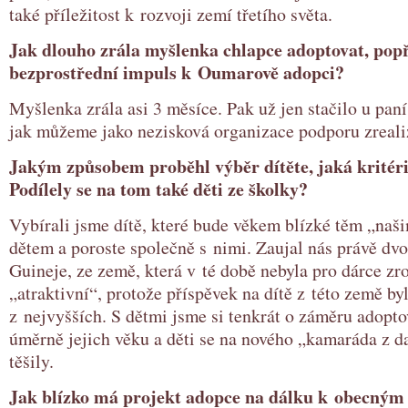
také příležitost k rozvoji zemí třetího světa.
Jak dlouho zrála myšlenka chlapce adoptovat, popř
bezprostřední impuls k Oumarově adopci?
Myšlenka zrála asi 3 měsíce. Pak už jen stačilo u paní 
jak můžeme jako nezisková organizace podporu zreali
Jakým způsobem proběhl výběr dítěte, jaká kritér
Podílely se na tom také děti ze školky?
Vybírali jsme dítě, které bude věkem blízké těm „na
dětem a poroste společně s nimi. Zaujal nás právě dv
Guineje, ze země, která v té době nebyla pro dárce zr
„atraktivní“, protože příspěvek na dítě z této země by
z nejvyšších. S dětmi jsme si tenkrát o záměru adopto
úměrně jejich věku a děti se na nového „kamaráda z 
těšily.
Jak blízko má projekt adopce na dálku k obecný