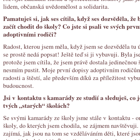
lidem, občanská uvědomělost a solidarita.
Pamatuješ si, jak ses cítila, když ses dozvěděla, že
začít chodit do školy? Co jste si psali ve svých prv
adoptivními rodiči?
Radost, kterou jsem měla, když jsem se dozvěděla tu 
se prostě nedá popsat! Ještě teď si ji vybavuji. Byla j
protože jsem cítila, že jsem právě dostala jedinečnou 
nesmím pustit. Moje první dopisy adoptivním rodičům
radosti a štěstí, ale především díků za příležitost vybu
budoucnost.
Jsi v kontaktu s kamarády ze studií a sleduješ, co 
tvých „starých“ školách?
Se svými kamarády ze školy jsme stále v kontaktu - o
školy, do kterých jsem chodila, se zájmem navštěvuji
zajímá, jak jsou na tom se vzděláváním děti, které jso