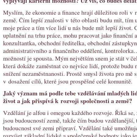
vyplývají kariérní možnosti? Už víš, co budeš děla
Myslím, že ekonomie a finance hrají důležitou roli v r
země. Čím lepší znalosti v této oblasti budu mít, tím 
moje práce a tím více lidí u nás bude mít lepší život. 
uplatnění na trhu práce, mohu pracovat jako finanční a
konzultantka, obchodní ředitelka, obchodní zástupky
administrativního a finančního oddělení, kontrolorka
možností je spousta. Mým největším snem je stát v čel
která dokáže zaměstnat co nejvíce lidí, protože budu 
snížení nezaměstnanosti. Prostě smysl života pro mě 
v dosažení cílů, které jsou prospěšné celé komunitě.
Jaký význam má podle tebe vzdělávání mladých lidí
život a jak přispívá k rozvoji společnosti a země?
Vzdělání je alfou i omegou každého rozvoje. Říká se, 
jsou budoucností země, takže čím budou vzdělanější, 
budoucnost své zemi připraví. Vzdělání také umožňuj
rozvíjet základní lidské a společenské hodnoty jako j