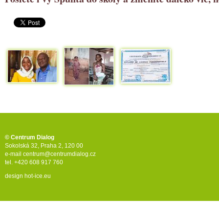
© Centrum Dialog
Sokolská 32, Praha 2, 120 00
e-mail
centrum@centrumdialog.cz
tel. +420 608 917 760
design
hot-ice.eu