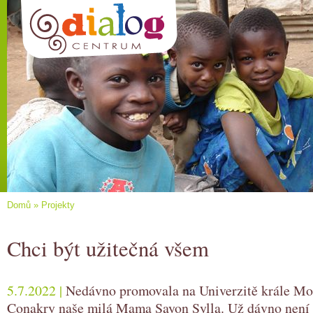
Domů
»
Projekty
Chci být užitečná všem
5.7.2022 |
Nedávno promovala na Univerzitě krále M
Conakry naše milá Mama Sayon Sylla. Už dávno není