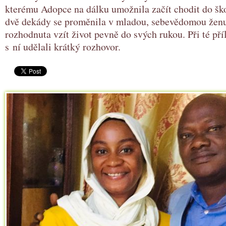
kterému Adopce na dálku umožnila začít chodit do šk
dvě dekády se proměnila v mladou, sebevědomou ženu,
rozhodnuta vzít život pevně do svých rukou. Při té pří
s ní udělali krátký rozhovor.