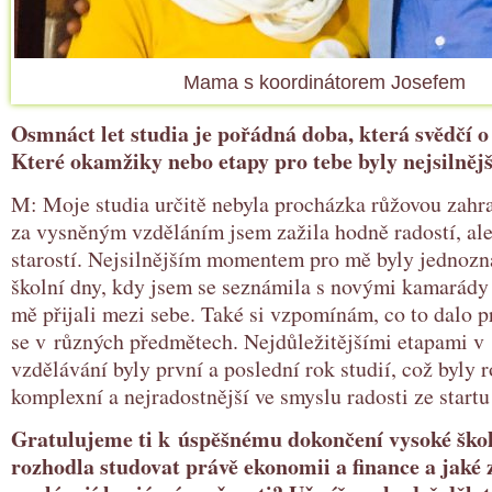
Mama s koordinátorem Josefem
Osmnáct let studia je pořádná doba, která svědčí o 
Které okamžiky nebo etapy pro tebe byly nejsilnějš
M: Moje studia určitě nebyla procházka růžovou zahr
za vysněným vzděláním jsem zažila hodně radostí, ale 
starostí. Nejsilnějším momentem pro mě byly jednozn
školní dny, kdy jsem se seznámila s novými kamarády
mě přijali mezi sebe. Také si vzpomínám, co to dalo p
se v různých předmětech. Nejdůležitějšími etapami 
vzdělávání byly první a poslední rok studií, což byly 
komplexní a nejradostnější ve smyslu radosti ze startu 
Gratulujeme ti k úspěšnému dokončení vysoké škol
rozhodla studovat právě ekonomii a finance a jaké 