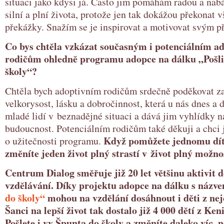
situaci jako kdysi já. Často jim pomáhám radou a nabá
silní a plní života, protože jen tak dokážou překonat 
překážky. Snažím se je inspirovat a motivovat svým p
Co bys chtěla vzkázat současným i potenciálním a
rodičům ohledně programu adopce na dálku „Pošli
školy“?
Chtěla bych adoptivním rodičům srdečně poděkovat za
velkorysost, lásku a dobročinnost, která u nás dnes a
mladé lidí v beznadějné situaci a dává jim vyhlídky n
budoucnost. Potenciálním rodičům také děkuji a chci j
Když pomůžete jednomu dítě
o užitečnosti programu.
změníte jeden život plný strastí v život plný možnos
Centrum Dialog směřuje již 20 let většinu aktivit 
vzdělávání. Díky projektu adopce na dálku s názv
do školy“
mohou na vzdělání dosáhnout i děti z nej
Šanci na lepší život tak dostalo již 4 000 dětí z Ken
Pošlete i vy Špunta do školy a změníte daleko víc, n