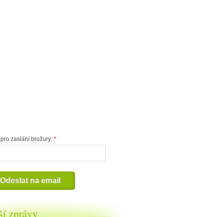
pro zaslání brožury:
Odeslat na email
ší zprávy