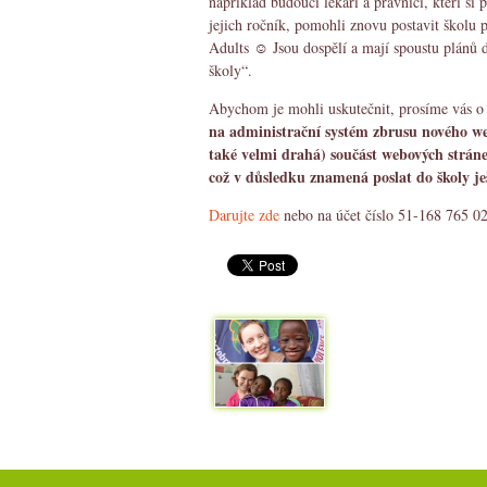
například budoucí lékaři a právníci, kteří si
jejich ročník, pomohli znovu postavit škol
Adults ☺ Jsou dospělí a mají spoustu plánů d
školy“.
Abychom je mohli uskutečnit, prosíme vás 
na administrační systém zbrusu nového w
také velmi drahá) součást webových stráne
což v důsledku znamená poslat do školy ješ
Darujte zde
nebo na účet číslo 51-168 765 