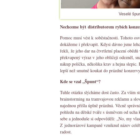
Veselé špun
Nechceme být distributorem rybích konze
Pomoc musí vést k soběstačnosti. Tohoto os
dokážeme i překvapit. Kdysi dávno jsme leh
řekli, že jeho dar na čtvrtletní placení oběd
překvapený výraz v jeho obličeji odezněl, sn
nákup políčka, několika krav a hejna slepic. 
lepší než smutně koukat do prázdné konzerv
Kde se vzal „Špunt“?
Tuhle otázku slýcháme dost často. Za vším st
brainstorming na tramvajovou reklamu a slo
najednou přišla úplně prázdná. Věcně správná
pohledu na dětské tváře s úsměvem od ucha k
sebe a jednoduše si odpověděli: „No, my vlas
Z jednorázové kampaně vzniknul název celéh
radost.