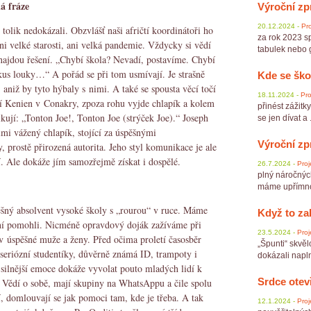
á fráze
Výroční zp
20.12.2024 -
Pro
lik nedokázali. Obzvlášť naši afričtí koordinátoři ho
za rok 2023 sp
ani velké starosti, ani velká pandemie. Vždycky si vědí
tabulek nebo gr
 najdou řešení. „Chybí škola? Nevadí, postavíme. Chybí
kus louky…“ A pořád se při tom usmívají. Je strašně
Kde se ško
 aniž by tyto hýbaly s nimi. A také se spousta věcí točí
18.11.2024 -
Pro
rtí Kenien v Conakry, zpoza rohu vyjde chlapík a kolem
přinést zážitk
ikují: „Tonton Joe!, Tonton Joe (strýček Joe).“ Joseph
se jen dívat a .
mi vážený chlapík, stojící za úspěšnými
Výroční zp
y, prostě přirozená autorita. Jeho styl komunikace je ale
í. Ale dokáže jím samozřejmě získat i dospělé.
26.7.2024 -
Proj
plný náročnýc
máme upřímnou
ěšný absolvent vysoké školy s „rourou“ v ruce. Máme
Když to za
 ní pomohli. Nicméně opravdový doják zažíváme při
23.5.2024 -
Proj
v úspěšné muže a ženy. Před očima proletí časosběr
„Špunti“ skvěl
seriózní studentíky, důvěrně známá ID, trampoty i
dokázali napln
ě silnější emoce dokáže vyvolat pouto mladých lidí k
Srdce otev
i. Vědí o sobě, mají skupiny na WhatsAppu a čile spolu
 domlouvají se jak pomoci tam, kde je třeba. A tak
12.1.2024 -
Proj