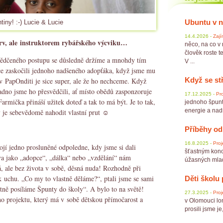
Ubuntu v 
tiny! :-) Lucie & Lucie
14.4.2026 -
Zají
rv, ale instruktorem rybářského výcviku…
něco, na co v
člověk roste te
vědčeného postupu se důsledně držíme a mnohdy tím
V ...
ce zaskočili jednoho nadšeného adopťáka, když jsme mu
Když se st
ů v PapOnditi je sice super, ale že ho nechceme. Když
adno jsme ho přesvědčili, ať místo obědů zasponzoruje
17.12.2025 -
Pro
Farmička přináší užitek doteď a tak to má být. Je to tak,
jednoho špunt
energie a nadše
y je sebevědomě nahodit vlastní prut ☺
Příběhy od
16.8.2025 -
Proj
ojí jedno prosluněné odpoledne, kdy jsme si dali
šťastným konc
va jako „adopce“, „dálka“ nebo „vzdělání“ nám
úžasných mladý
, ale bez života v sobě, děsná nuda! Rozhodně při
 uchu. „Co my to vlastně děláme?“, ptali jsme se sami
Děti školu 
tně posíláme Špunty do školy“. A bylo to na světě!
27.3.2025 -
Proj
o projektu, který má v sobě dětskou přímočarost a
v Olomouci lon
prosili jsme je