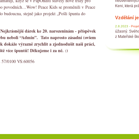
 pamatují, když se v PapOnditi stavěly nové třídy pro
neuvěřitelnýc
Keni, která prá
u po povodních…Wow! Peace Kids se proměnili v Peace
o budoucna, stejně jako projekt „Pošli špunta do
Vzdělání j
2.8.2023 -
Proje
Nejkrásnější dárek ke 20. narozeninám - příspěvek
o
úžasný. Svého 
ebu neboli “Admin”. Tato naprosto zásadní (ovšem
z Mateřské ško
k dokáže výrazně zrychlit a zjednodušit naši práci,
tě více špuntů! Děkujeme i za ně. :)
02 57/0100 VS:60056