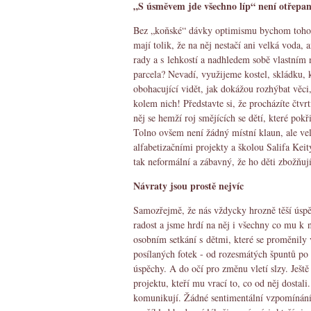
„S úsměvem jde všechno líp“ není otřepan
Bez „koňské“ dávky optimismu bychom toho to
mají tolik, že na něj nestačí ani velká voda, 
rady a s lehkostí a nadhledem sobě vlastním
parcela? Nevadí, využijeme kostel, skládku, 
obohacující vidět, jak dokážou rozhýbat věci,
kolem nich! Představte si, že procházíte čtv
něj se hemží roj smějících se dětí, které pokř
Tolno ovšem není žádný místní klaun, ale vel
alfabetizačními projekty a školou Salifa Keit
tak neformální a zábavný, že ho děti zbožňuj
Návraty jsou prostě nejvíc
Samozřejmě, že nás vždycky hrozně těší úsp
radost a jsme hrdí na něj i všechny co mu k
osobním setkání s dětmi, které se proměnily 
posílaných fotek - od rozesmátých špuntů po 
úspěchy. A do očí pro změnu vletí slzy. Ješt
projektu, kteří mu vrací to, co od něj dostal
komunikují. Žádné sentimentální vzpomínání,