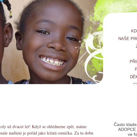
KD
NAŠE PR
PŘI
DĚ
K
Často klade
školy už dvacet let! Když se ohlédneme zpět, máme
ADOPCE 
 naše nadšení je pořád jako ležatá osmička. Za tu dobu
ve f