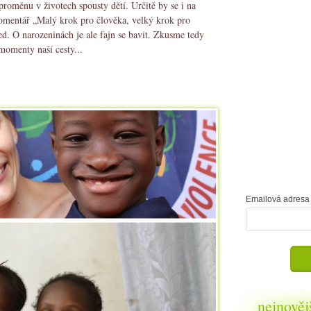
proměnu v životech spousty dětí. Určitě by se i na
komentář „Malý krok pro člověka, velký krok pro
ed. O narozeninách je ale fajn se bavit. Zkusme tedy
momenty naší cesty...
Emailová adresa 
nejnověj