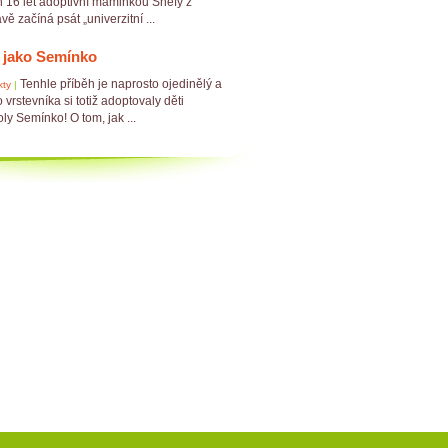
h 16 let adoptivní maminkou Shefy z
vě začíná psát „univerzitní ...
e jako Semínko
Tenhle příběh je naprosto ojedinělý a
kty
|
vrstevníka si totiž adoptovaly děti
ly Semínko! O tom, jak ...