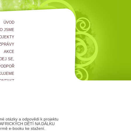
ÚVOD
O JSME
OJEKTY
ZPRÁVY
AKCE
DEJ SE,
PODPOŘ
KUJEME
ONTAKT
né otázky a odpovědi k projektu
AFRICKÝCH DĚTÍ NA DÁLKU
ormě e-booku ke stažení.