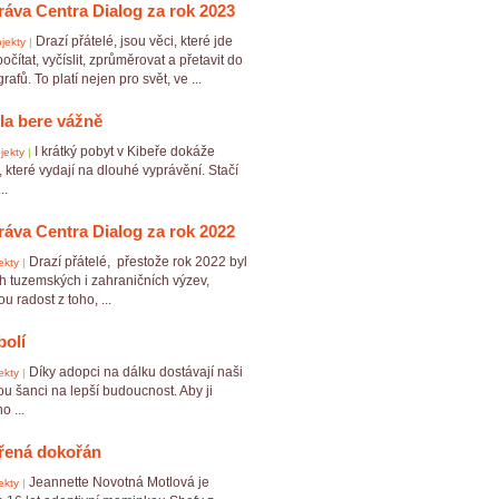
ráva Centra Dialog za rok 2023
Drazí přátelé, jsou věci, které jde
jekty
|
očítat, vyčíslit, zprůměrovat a přetavit do
afů. To platí nejen pro svět, ve ...
la bere vážně
I krátký pobyt v Kibeře dokáže
jekty
|
y, které vydají na dlouhé vyprávění. Stačí
..
ráva Centra Dialog za rok 2022
Drazí přátelé, přestože rok 2022 byl
ekty
|
h tuzemských i zahraničních výzev,
 radost z toho, ...
bolí
Díky adopci na dálku dostávají naši
ekty
|
ou šanci na lepší budoucnost. Aby ji
o ...
řená dokořán
Jeannette Novotná Motlová je
ekty
|