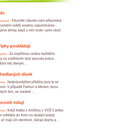
nás
Filozofie Ubuntu nám připomíná
mavosti
|
 rychlém světě snadno zapomínáme -
prve tehdy, když s ním roste i jeho okolí.
řípky poskládají
Za úspěšnou cestou každého
jekty
|
a za vzděláním stojí spousta práce,
ní lidí, kterým ...
hodlaných dívek
Nejkrásnějšími příběhy jsou ty se
ekty
|
em. V případě Farhun a Miriam, dvou
ch žen, se vlastně ...
prostě milují
Když Katka s Aničkou z VOŠ Caritas
ekty
|
i odlétaly do Keni na studijní pobyt,
, ať mají oči otevřené, sbírají dojmy a ...