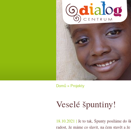
Domů
»
Projekty
Veselé špuntiny!
18.10.2021 |
Je to tak, Špunty posíláme do 
radost, že máme co slavit, na čem stavět a že