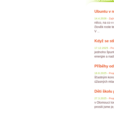
Ubuntu v 
14.4.2026 -
Zají
něco, na co v
člověk roste te
V ...
Když se st
17.12.2025 -
Pro
jednoho špunt
energie a nadše
Příběhy od
16.8.2025 -
Proj
šťastným konc
úžasných mladý
Děti školu 
27.3.2025 -
Proj
v Olomouci lon
prosili jsme je