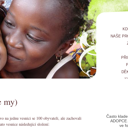
KD
NAŠE PR
PŘI
DĚ
K
e my)
Často klade
o na jednu vesnici se 100 obyvateli, ale zachovali
ADOPCE 
to vesnice následující složení:
ve f