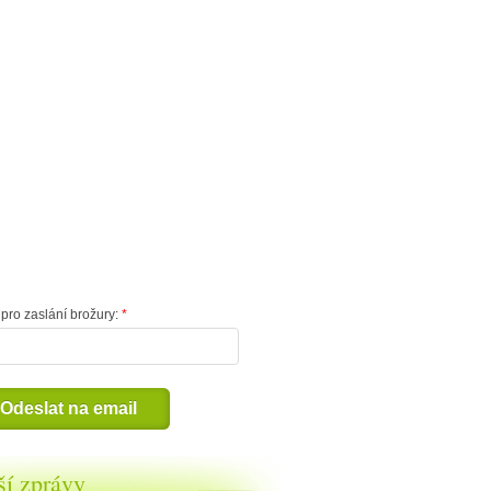
pro zaslání brožury:
Odeslat na email
ší zprávy