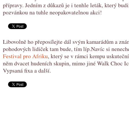
přípravy. Jedním z důkazů je i tenhle leták, který bud
pozvánkou na tuhle neopakovatelnou akci!
Libovolně ho přeposílejte dál svým kamarádům a zná
pohodových lidiček tam bude, tím líp.Navíc si nenechej
Festival pro Afriku
, který se v rámci kempu uskutečn
něm dvacet hudeních skupin, mimo jiné Walk Choc Ice
Vypsaná fixa a další.