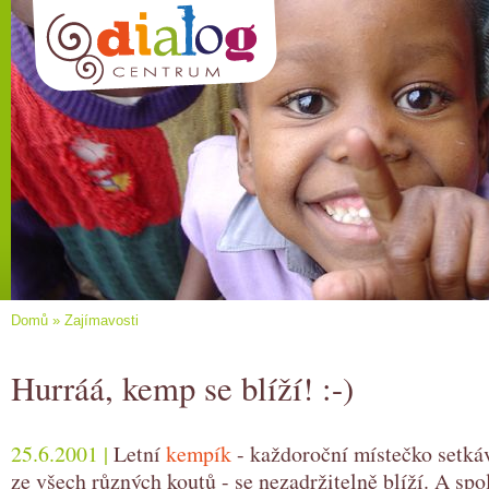
Domů
»
Zajímavosti
Hurráá, kemp se blíží! :-)
25.6.2001 |
Letní
kempík
- každoroční místečko setká
ze všech různých koutů - se nezadržitelně blíží. A spo