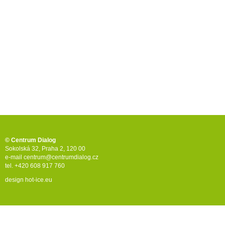
© Centrum Dialog
Sokolská 32, Praha 2, 120 00
e-mail
centrum@centrumdialog.cz
tel. +420 608 917 760
design
hot-ice.eu