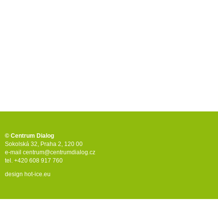
© Centrum Dialog
Sokolská 32, Praha 2, 120 00
e-mail
centrum@centrumdialog.cz
tel. +420 608 917 760
design
hot-ice.eu