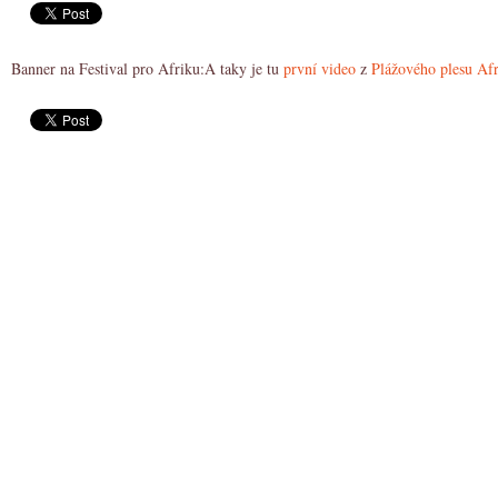
Banner na Festival pro Afriku:A taky je tu
první video
z
Plážového plesu Afr