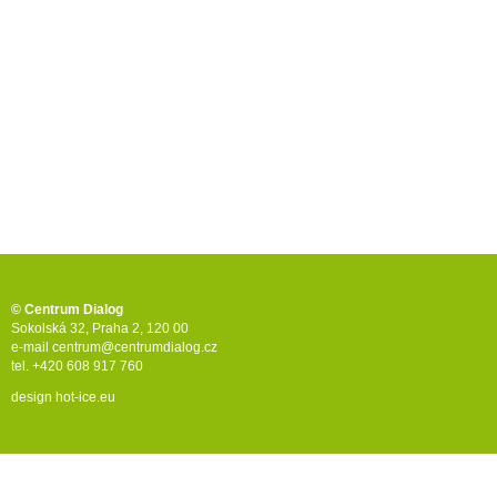
© Centrum Dialog
Sokolská 32, Praha 2, 120 00
e-mail
centrum@centrumdialog.cz
tel. +420 608 917 760
design
hot-ice.eu