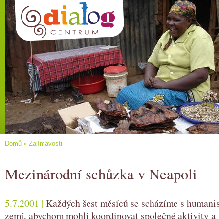
Domů
»
Zajímavosti
Mezinárodní schůzka v Neapoli
5.7.2001 |
Každých šest měsíců se scházíme s humanis
zemí, abychom mohli koordinovat společné aktivity a 