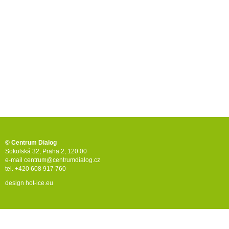
© Centrum Dialog
Sokolská 32, Praha 2, 120 00
e-mail
centrum@centrumdialog.cz
tel. +420 608 917 760
design
hot-ice.eu