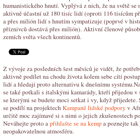
humanistického hnutí. Vyplývá z nich, že na světě se 
aktivně účastní už 180 tisíc lidí (oproti 116 tisícům 
a přes milión lidí s hnutím sympatizuje (poprvé v hist
příznivců dostává přes milión). Aktivní členové působ
zemích světa všech kontinentů.
Z vývoje za posledních šest měsíců je vidět, že potřeb
aktivně podílet na chodu života kolem sebe cítí postu
lidí a hledají proto alternativu k dnešnímu systému.N
se také potkali s italskými kamarády, kteří přijedou v
se kterými se budete moci setkat i vy, když přijedete.
se podílí na projektech
Kampaně lidské podpory
v Afr
určitě moc zajímavé si s nimi o jejich zkušenostech p
Neváhejte proto a
přihlašte se na kemp
a poznejte tak
neopakovatelnou atmosféru.