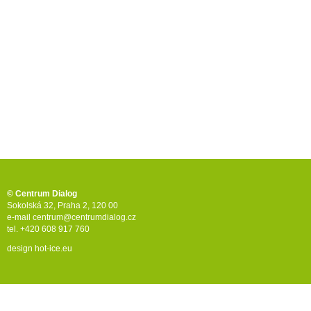
© Centrum Dialog
Sokolská 32, Praha 2, 120 00
e-mail
centrum@centrumdialog.cz
tel. +420 608 917 760
design
hot-ice.eu