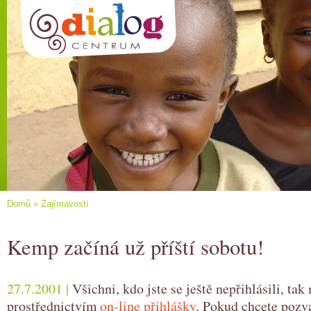
Domů
»
Zajímavosti
Kemp začíná už příští sobotu!
27.7.2001 |
Všichni, kdo jste se ještě nepřihlásili, ta
prostřednictvím
on-line přihlášky
. Pokud chcete pozv