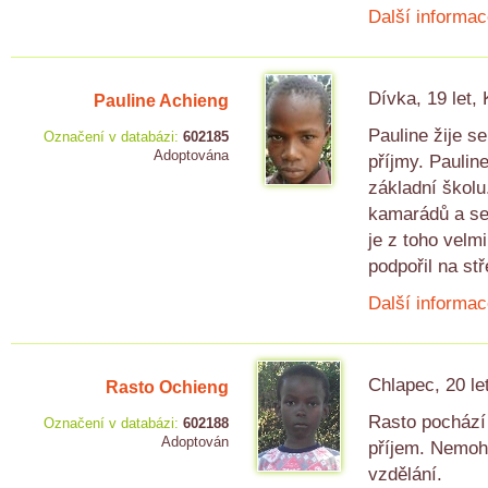
Další informac
Dívka, 19 let,
Pauline Achieng
Pauline žije 
Označení v databázi:
602185
Adoptována
příjmy. Paulin
základní školu
kamarádů a ses
je z toho velm
podpořil na st
Další informac
Chlapec, 20 le
Rasto Ochieng
Rasto pochází 
Označení v databázi:
602188
Adoptován
příjem. Nemohou
vzdělání.