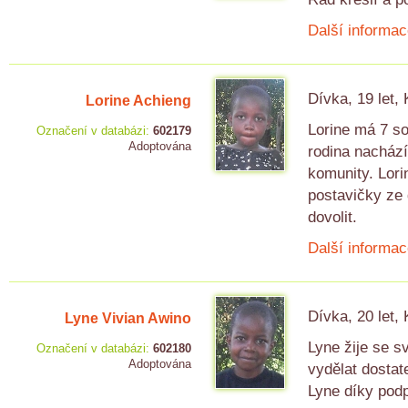
Další informac
Dívka, 19 let,
Lorine Achieng
Lorine má 7 so
Označení v databázi:
602179
Adoptována
rodina nachází
komunity. Lori
postavičky ze 
dovolit.
Další informac
Dívka, 20 let,
Lyne Vivian Awino
Lyne žije se 
Označení v databázi:
602180
Adoptována
vydělat dostate
Lyne díky podp