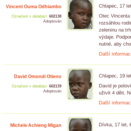
Chlapec, 17 le
Vincent Ouma Odhiambo
Otec Vincenta 
Označení v databázi:
602138
Adoptován
rozsáhlou rodi
zeleninu na trh
výdaje. Podpor
nutné, aby cho
Další informac
Chlapec, 19 le
David Omondi Otieno
David je polov
Označení v databázi:
602139
Adoptován
uživit 4 děti. 
Další informac
Dívka, 17 let,
Michele Achieng Migan