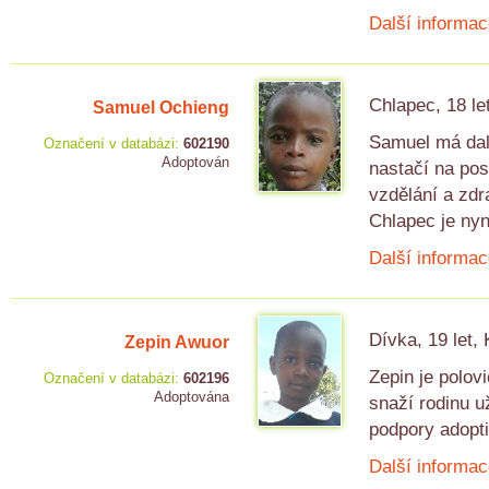
Další informac
Chlapec, 18 le
Samuel Ochieng
Samuel má dalš
Označení v databázi:
602190
Adoptován
nastačí na posk
vzdělání a zdr
Chlapec je nyn
Další informac
Dívka, 19 let,
Zepin Awuor
Zepin je polov
Označení v databázi:
602196
Adoptována
snaží rodinu u
podpory adopti
Další informac