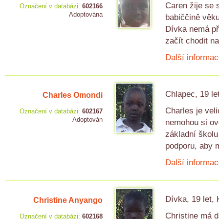
Caren žije se 
Označení v databázi:
602166
Adoptována
babiččině věku
Dívka nemá pří
začít chodit n
Další informac
Chlapec, 19 le
Charles Omondi
Charles je vel
Označení v databázi:
602167
Adoptován
nemohou si ovol
základní školu
podporu, aby m
Další informac
Dívka, 19 let,
Christine Anyango
Christine má d
Označení v databázi:
602168