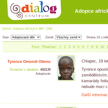
Adopce afric
Domů
›
Adopce afrických dětí
›
Děti
Stav:
Země:
Strana 14
| cel
První
Předchozí
1
2
3
4
5
6
7
8
9
10
Chlapec, 19 le
Tyrence Omondi Otieno
Tyrence opusti
Označení v databázi:
602135
Adoptován
zemědělstvím. 
kamarády fotba
nebude moci ch
Další informac