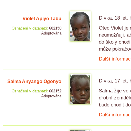
Dívka, 18 let,
Violet Apiyo Tabu
Otec Violet je
Označení v databázi:
602150
Adoptována
neumožňují, ab
do školy chodi
může pokračov
Další informac
Dívka, 17 let,
Salma Anyango Ogonyo
Salma žije ve 
Označení v databázi:
602152
Adoptována
drobní zemdělc
bude chodit do
Další informac