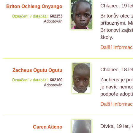
Chlapec, 19 le
Briton Ochieng Onyango
Britonův otec 
Označení v databázi:
602153
Adoptován
příbuznými. Ma
Britonovi zaji
školy.
Další informac
Chlapec, 18 le
Zacheus Ogutu Ogutu
Zacheus je pol
Označení v databázi:
602160
Adoptován
je navíc nemoc
podpoře adopti
Další informac
Dívka, 19 let,
Caren Atieno