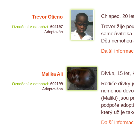
Chlapec, 20 le
Trevor Otieno
Trevor žije p
Označení v databázi:
602197
Adoptován
samoživitelka.
Děti nemohou c
Další informac
Dívka, 15 let,
Malika Ali
Rodiče dívky j
Označení v databázi:
602199
Adoptována
nemohou dovoli
(Maliki) jsou p
podpoře adopti
který už je ta
Další informac