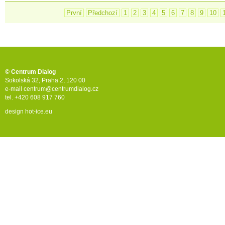
První
Předchozí
1
2
3
4
5
6
7
8
9
10
© Centrum Dialog
Sokolská 32, Praha 2, 120 00
e-mail
centrum@centrumdialog.cz
tel. +420 608 917 760
design
hot-ice.eu