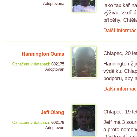
Adoptována
jako taxikář na
výživu, vzdělá
příběhy. Chtěla
Další informac
Chlapec, 20 le
Hannington Ouma
Hannington žij
Označení v databázi:
602175
Adoptován
výdělku. Chlap
podporu, aby 
Další informac
Chlapec, 19 le
Jeff Olang
Jeff má 3 sour
Označení v databázi:
602178
Adoptován
a proto nemoho
Rád kreslí a p